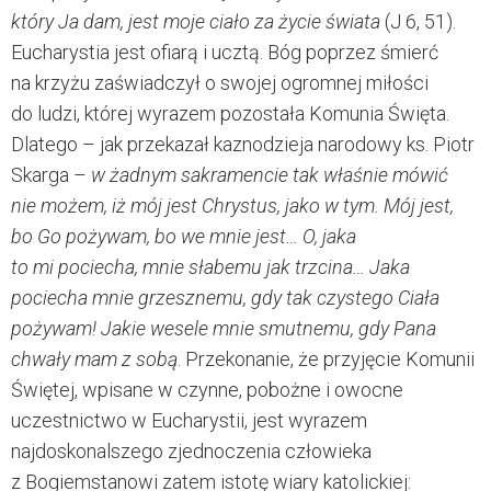
który Ja dam, jest moje ciało za życie świata
(J 6, 51).
Eucharystia jest ofiarą i ucztą. Bóg poprzez śmierć
na krzyżu zaświadczył o swojej ogromnej miłości
do ludzi, której wyrazem pozostała Komunia Święta.
Dlatego – jak przekazał kaznodzieja narodowy ks. Piotr
Skarga –
w żadnym sakramencie tak właśnie mówić
nie możem, iż mój jest Chrystus, jako w tym. Mój jest,
bo Go pożywam, bo we mnie jest… O, jaka
to mi pociecha, mnie słabemu jak trzcina… Jaka
pociecha mnie grzesznemu, gdy tak czystego Ciała
pożywam! Jakie wesele mnie smutnemu, gdy Pana
chwały mam z sobą
. Przekonanie, że przyjęcie Komunii
Świętej, wpisane w czynne, pobożne i owocne
uczestnictwo w Eucharystii, jest wyrazem
najdoskonalszego zjednoczenia człowieka
z Bogiemstanowi zatem istotę wiary katolickiej: