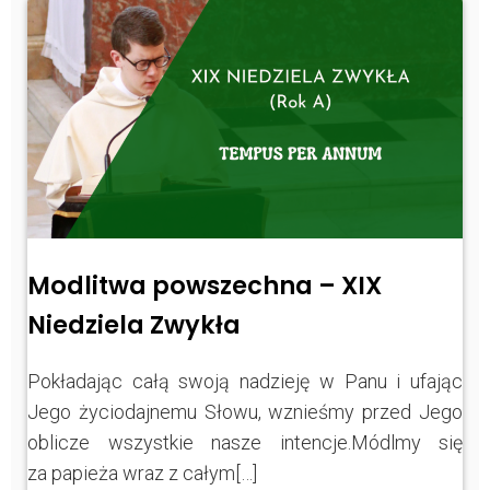
Modlitwa powszechna – XIX
Niedziela Zwykła
Pokładając całą swoją nadzieję w Panu i ufając
Jego życiodajnemu Słowu, wznieśmy przed Jego
oblicze wszystkie nasze intencje.Módlmy się
za papieża wraz z całym[…]