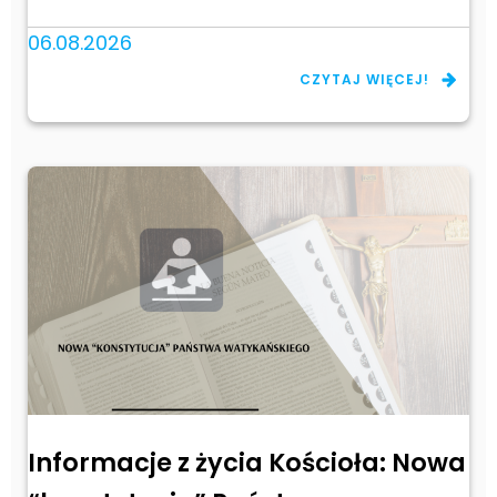
06.08.2026
CZYTAJ WIĘCEJ!
Informacje z życia Kościoła: Nowa