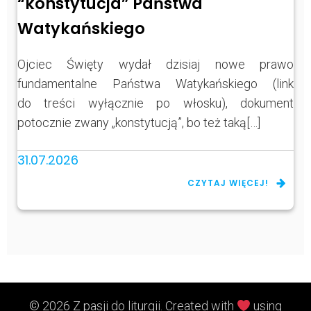
“konstytucja” Państwa
Watykańskiego
Ojciec Święty wydał dzisiaj nowe prawo
fundamentalne Państwa Watykańskiego (link
do treści wyłącznie po włosku), dokument
potocznie zwany „konstytucją”, bo też taką[…]
31.07.2026
CZYTAJ WIĘCEJ!
© 2026 Z pasji do liturgii. Created with
using