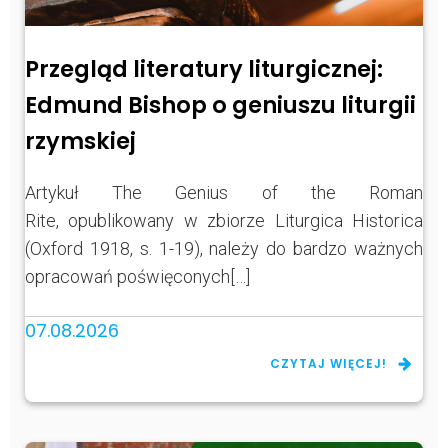
Przegląd literatury liturgicznej:
Edmund Bishop o geniuszu liturgii
rzymskiej
Artykuł The Genius of the Roman
Rite, opublikowany w zbiorze Liturgica Historica
(Oxford 1918, s. 1-19), należy do bardzo ważnych
opracowań poświęconych[…]
07.08.2026
CZYTAJ WIĘCEJ!