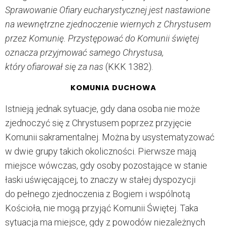
Sprawowanie Ofiary eucharystycznej jest nastawione
na wewnętrzne zjednoczenie wiernych z Chrystusem
przez Komunię. Przystępować do Komunii świętej
oznacza przyjmować samego Chrystusa,
który ofiarował się za nas
(KKK 1382).
KOMUNIA DUCHOWA
Istnieją jednak sytuacje, gdy dana osoba nie może
zjednoczyć się z Chrystusem poprzez przyjęcie
Komunii sakramentalnej. Można by usystematyzować
w dwie grupy takich okoliczności. Pierwsze mają
miejsce wówczas, gdy osoby pozostające w stanie
łaski uświęcającej, to znaczy w stałej dyspozycji
do pełnego zjednoczenia z Bogiem i wspólnotą
Kościoła, nie mogą przyjąć Komunii Świętej. Taka
sytuacja ma miejsce, gdy z powodów niezależnych