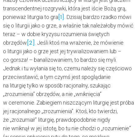
transcendentnej rozgrywki, która jest iście Bożą grą,
[1]
ponieważ liturgia to gra
. Dzisiaj bardzo rzadko mówi
się o liturgii jako o grze, a właśnie tak należałoby mówić
teraz – w dobie kryzysu rozumienia świętych
[2]
obrzędów
. Jeśli ktoś ma wrażenie, że mówienie
o liturgii jako o grze jest jej trywializowaniem lub –
co gorsza! – banalizowaniem, to bardzo się myli.
Jednak i tu wyłania się to, czemu należy się częściowo
przeciwstawić, a tym czymś jest spoglądanie
na liturgię tylko w sposób racjonalny, szukając
„zrozumienia” obrzędów, a nie „wniknięcia”
w ceremonie. Zabiegiem niszczącym liturgię jest próba
jej racjonalnego „zrozumienia”. Ktoś, kto twierdzi,
że „zrozumiał” liturgię, prawdopodobnie nigdy
nie wniknął w jej istotę, bo tu nie chodzi o „rozumienie”
(w sensie spłycenia rytu do tego, co możliwe