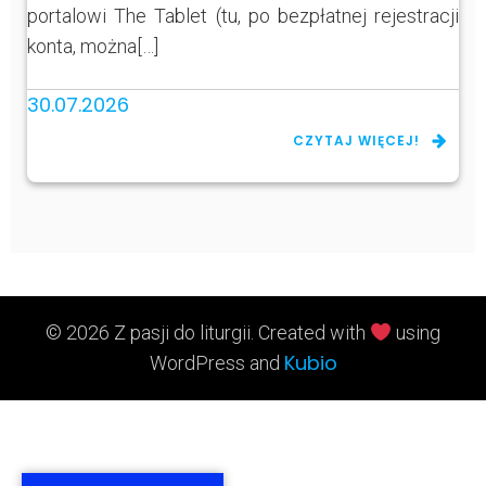
portalowi The Tablet (tu, po bezpłatnej rejestracji
konta, można[…]
30.07.2026
CZYTAJ WIĘCEJ!
© 2026 Z pasji do liturgii. Created with
using
Kubio
WordPress and