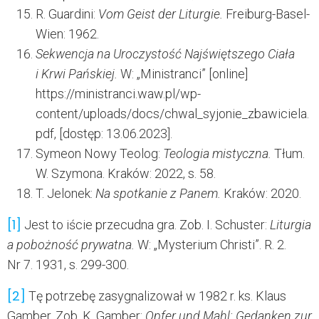
R. Guardini:
Vom Geist der Liturgie.
Freiburg-Basel-
Wien: 1962.
Sekwencja na Uroczystość Najświętszego Ciała
i Krwi Pańskiej.
W: „Ministranci” [online]
https://ministranci.waw.pl/wp-
content/uploads/docs/chwal_syjonie_zbawiciela.
pdf, [dostęp: 13.06.2023].
Symeon Nowy Teolog:
Teologia mistyczna.
Tłum.
W. Szymona. Kraków: 2022, s. 58.
T. Jelonek:
Na spotkanie z Panem.
Kraków: 2020.
[1]
Jest to iście przecudna gra. Zob. I. Schuster:
Liturgia
a pobożność prywatna.
W: „Mysterium Christi”. R. 2.
Nr 7. 1931, s. 299-300.
[2]
Tę potrzebę zasygnalizował w 1982 r. ks. Klaus
Gamber. Zob. K. Gamber:
Opfer und Mahl: Gedanken zur