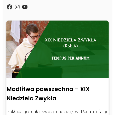
https://www.facebook.com/Zpasjidol
Instagram
YouTube
Modlitwa powszechna – XIX
Niedziela Zwykła
Pokładając całą swoją nadzieję w Panu i ufając