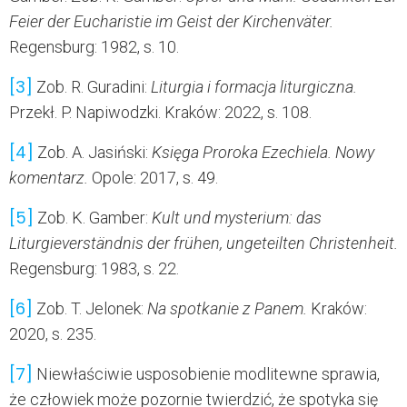
Feier der Eucharistie im Geist der Kirchenväter.
Regensburg: 1982, s. 10.
[3]
Zob. R. Guradini:
Liturgia i formacja liturgiczna.
Przekł. P. Napiwodzki. Kraków: 2022, s. 108.
[4]
Zob. A. Jasiński:
Księga Proroka Ezechiela. Nowy
komentarz.
Opole: 2017, s. 49.
[5]
Zob. K. Gamber:
Kult und mysterium: das
Liturgieverständnis der frühen, ungeteilten Christenheit.
Regensburg: 1983, s. 22.
[6]
Zob. T. Jelonek:
Na spotkanie z Panem.
Kraków:
2020, s. 235.
[7]
Niewłaściwie usposobienie modlitewne sprawia,
że człowiek może pozornie twierdzić, że spotyka się