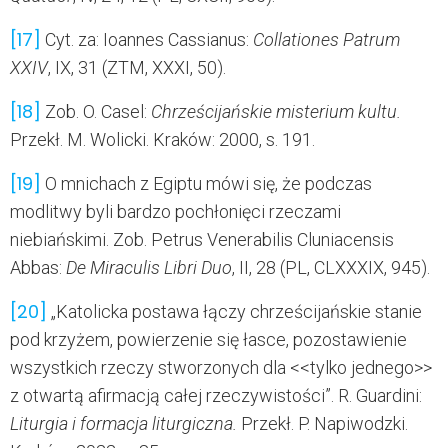
[17]
Cyt. za: Ioannes Cassianus:
Collationes Patrum
XXIV
, IX, 31 (ZTM, XXXI, 50).
[18]
Zob. O. Casel:
Chrześcijańskie misterium kultu.
Przekł. M. Wolicki. Kraków: 2000, s. 191.
[19]
O mnichach z Egiptu mówi się, że podczas
modlitwy byli bardzo pochłonięci rzeczami
niebiańskimi. Zob. Petrus Venerabilis Cluniacensis
Abbas:
De Miraculis Libri Duo
, II, 28 (PL, CLXXXIX, 945).
[20]
„Katolicka postawa łączy chrześcijańskie stanie
pod krzyżem, powierzenie się łasce, pozostawienie
wszystkich rzeczy stworzonych dla <<tylko jednego>>
z otwartą afirmacją całej rzeczywistości”. R. Guardini:
Liturgia i formacja liturgiczna.
Przekł. P. Napiwodzki.