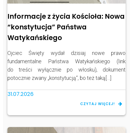
Informacje z życia Kościoła: Nowa
“konstytucja” Państwa
Watykańskiego
Ojciec Święty wydał dzisiaj nowe prawo
fundamentalne Państwa Watykańskiego (link
do treści wyłącznie po włosku), dokument
potocznie zwany „konstytucją”, bo też taką[…]
31.07.2026
CZYTAJ WIĘCEJ!