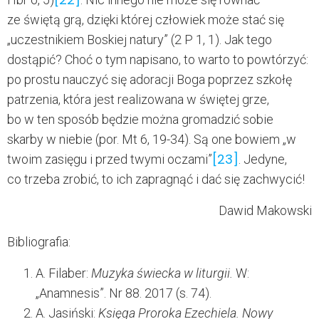
ze świętą grą, dzięki której człowiek może stać się
„uczestnikiem Boskiej natury” (2 P 1, 1). Jak tego
dostąpić? Choć o tym napisano, to warto to powtórzyć:
po prostu nauczyć się adoracji Boga poprzez szkołę
patrzenia, która jest realizowana w świętej grze,
bo w ten sposób będzie można gromadzić sobie
skarby w niebie (por. Mt 6, 19-34). Są one bowiem „w
[23]
twoim zasięgu i przed twymi oczami”
. Jedyne,
co trzeba zrobić, to ich zapragnąć i dać się zachwycić!
Dawid Makowski
Bibliografia:
A. Filaber:
Muzyka świecka w liturgii.
W:
„Anamnesis”. Nr 88. 2017 (s. 74).
A. Jasiński:
Księga Proroka Ezechiela. Nowy