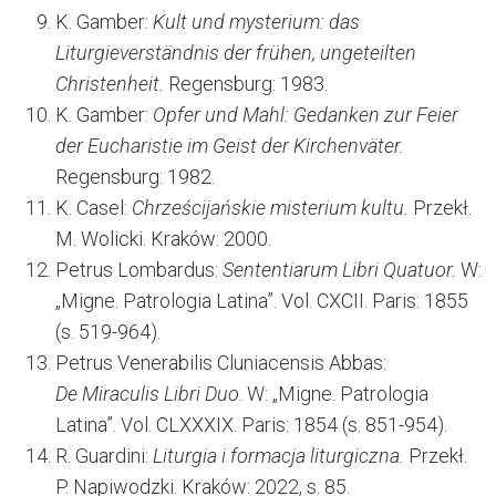
K. Gamber:
Kult und mysterium: das
Liturgieverständnis der frühen, ungeteilten
Christenheit.
Regensburg: 1983.
K. Gamber:
Opfer und Mahl: Gedanken zur Feier
der Eucharistie im Geist der Kirchenväter.
Regensburg: 1982.
K. Casel:
Chrześcijańskie misterium kultu.
Przekł.
M. Wolicki. Kraków: 2000.
Petrus Lombardus:
Sententiarum Libri Quatuor.
W:
„Migne. Patrologia Latina”. Vol. CXCII. Paris: 1855
(s. 519-964).
Petrus Venerabilis Cluniacensis Abbas:
De Miraculis Libri Duo
. W: „Migne. Patrologia
Latina”. Vol. CLXXXIX. Paris: 1854 (s. 851-954).
R. Guardini:
Liturgia i formacja liturgiczna.
Przekł.
P. Napiwodzki. Kraków: 2022, s. 85.