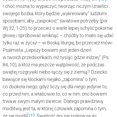
I choć można to wypaczyć, tworząc niczym Izraelici
swojego bożka, który będzie „wykreowany” ludzkimi
sposobami, aby „zaspokoić” światowe potrzeby (por.
Wj 32, 1-25), to przecież o wiele lepiej schylić pokornie
głowę i spróbować wniknąć – choćby to miało się udać
tylko raz w życiu! – w Boską liturgię, bo przecież mówi
Psalmista: „Lepszy bowiem jest jeden dzień
w twoich przedsionkach, niż tysiąc gdzie indziej” (Ps
84, 10), a któż ma jeszcze wątpliwość, że podczas
świętej rozgrywki niebo łączy się z ziemią? Dziecko
bawiące się klockami niejako „zapomina” o tym,
co dookoła niego, gdyż liczy się dla niego jedynie to,
co przed nim, a właściwie to, co w nim: ono bowiem
trwa w swym małym świecie. Dlatego prawdziwą
modlitwą jest ta, w której człowiek zapomina o tym,
[17]
że się modli
. Świętość gry nie polega na jej