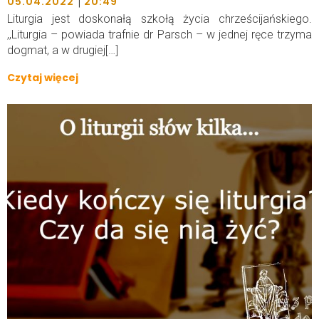
|
05.04.2022
20:49
Liturgia jest doskonałą szkołą życia chrześcijańskiego.
,,Liturgia – powiada trafnie dr Parsch – w jednej ręce trzyma
dogmat, a w drugiej[…]
Czytaj więcej