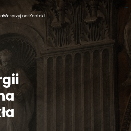
situs togel tepercaya
bandar togel
link toto togel
situs gacor
link togel
togel resmi
link togel
situs togel
situs togel
jacktoto
jacktoto
jacktoto
link slot
situs resmi
jacktoto
jacktoto
jacktoto
toto togel
kawi898
toto togel
jacktoto
toto togel
jacktoto
toto togel
jacktoto
jacktoto
toto togel
jacktoto
toto togel
jacktoto
jacktoto
situs slot
situs toto
situs toto
situs toto
situs toto
situs toto
toto slot
toto slot
situs toto
kawijitu
slot
ja
Wesprzyj nas
Kontakt
gii
na
kła