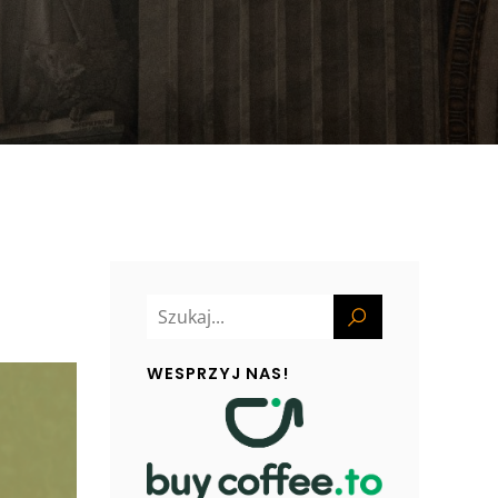
WESPRZYJ NAS!