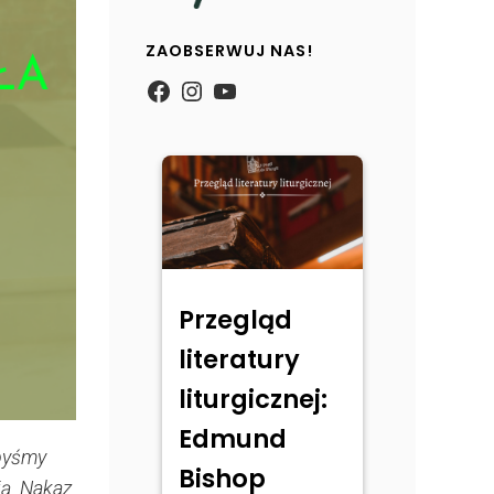
ZAOBSERWUJ NAS!
https://www.facebook.com/
Instagram
YouTube
Przegląd
literatury
liturgicznej:
Edmund
abyśmy
Bishop
ią. Nakaz