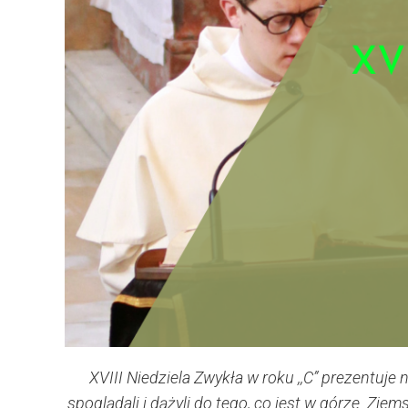
XVIII Niedziela Zwykła w roku ,,C” prezentuj
spoglądali i dążyli do tego, co jest w górze. Ziem