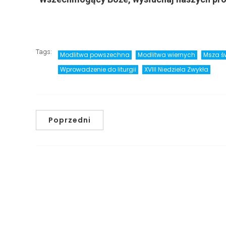
Tags:
Modlitwa powszechna
Modlitwa wiernych
Msza ś
Wprowadzenie do liturgii
XVIII Niedziela Zwykła
Poprzedni