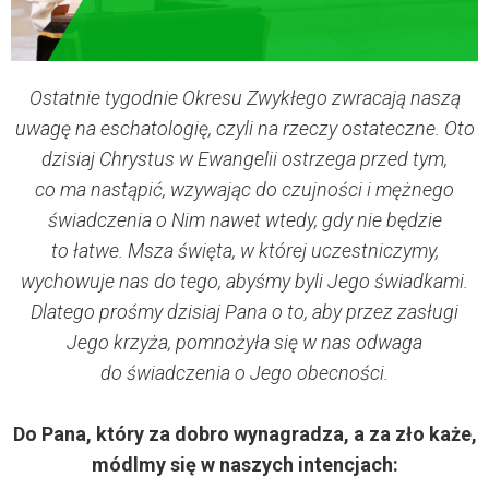
Ostatnie tygodnie Okresu Zwykłego zwracają naszą
uwagę na eschatologię, czyli na rzeczy ostateczne. Oto
dzisiaj Chrystus w Ewangelii ostrzega przed tym,
co ma nastąpić, wzywając do czujności i mężnego
świadczenia o Nim nawet wtedy, gdy nie będzie
to łatwe. Msza święta, w której uczestniczymy,
wychowuje nas do tego, abyśmy byli Jego świadkami.
Dlatego prośmy dzisiaj Pana o to, aby przez zasługi
Jego krzyża, pomnożyła się w nas odwaga
do świadczenia o Jego obecności.
Do Pana, który za dobro wynagradza, a za zło każe,
módlmy się w naszych intencjach: