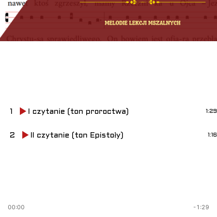
Śpiewane lekcje mszalne – III
Niedziela Wielkanocna
1
I czytanie (ton proroctwa)
1:29
2
II czytanie (ton Epistoły)
1:16
I czytanie (ton proroctwa)
00:00
-1:29