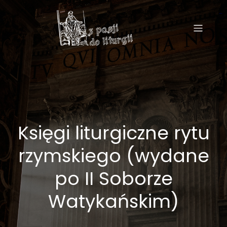
situs togel
situs toto
Księgi liturgiczne rytu
rzymskiego (wydane
po II Soborze
Watykańskim)