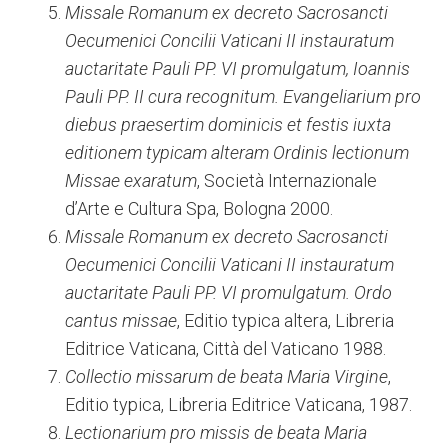
Missale Romanum ex decreto Sacrosancti
Oecumenici Concilii Vaticani II instauratum
auctaritate Pauli PP. VI promulgatum, Ioannis
Pauli PP. II cura recognitum. Evangeliarium pro
diebus praesertim dominicis et festis iuxta
editionem typicam alteram Ordinis lectionum
Missae exaratum
, Società Internazionale
d’Arte e Cultura Spa, Bologna 2000.
Missale Romanum ex decreto Sacrosancti
Oecumenici Concilii Vaticani II instauratum
auctaritate Pauli PP. VI promulgatum. Ordo
cantus missae
, Editio typica altera, Libreria
Editrice Vaticana, Città del Vaticano 1988.
Collectio missarum de beata Maria Virgine
,
Editio typica, Libreria Editrice Vaticana, 1987.
Lectionarium pro missis de beata Maria