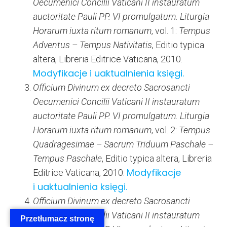
Oecumenici Concilii Vaticani II instauratum
auctoritate Pauli PP. VI promulgatum. Liturgia
Horarum iuxta ritum romanum
, vol. 1:
Tempus
Adventus – Tempus Nativitatis
, Editio typica
altera, Libreria Editrice Vaticana, 2010.
Modyfikacje i uaktualnienia księgi.
Officium Divinum ex decreto Sacrosancti
Oecumenici Concilii Vaticani II instauratum
auctoritate Pauli PP. VI promulgatum. Liturgia
Horarum iuxta ritum romanum
, vol. 2:
Tempus
Quadragesimae – Sacrum Triduum Paschale –
Tempus Paschale
, Editio typica altera, Libreria
Modyfikacje
Editrice Vaticana, 2010.
i uaktualnienia księgi.
Officium Divinum ex decreto Sacrosancti
Oecumenici Concilii Vaticani II instauratum
Przetłumacz stronę