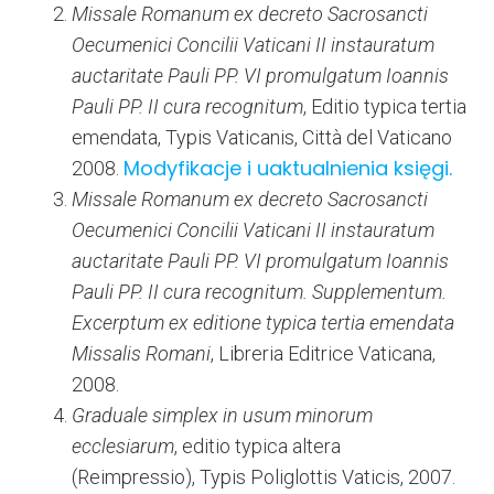
Missale Romanum ex decreto Sacrosancti
Oecumenici Concilii Vaticani II instauratum
auctaritate Pauli PP. VI promulgatum Ioannis
Pauli PP. II cura recognitum
, Editio typica tertia
emendata, Typis Vaticanis, Città del Vaticano
Modyfikacje i uaktualnienia księgi.
2008.
Missale Romanum
ex decreto Sacrosancti
Oecumenici Concilii Vaticani II instauratum
auctaritate Pauli PP. VI promulgatum Ioannis
Pauli PP. II cura recognitum. Supplementum.
Excerptum ex editione typica tertia emendata
Missalis Romani
, Libreria Editrice Vaticana,
2008.
Graduale simplex in usum minorum
ecclesiarum
, editio typica altera
(Reimpressio), Typis Poliglottis Vaticis, 2007.