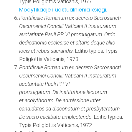
Typis Poliglottis Vaticanis, 1977.
Modyfikacje i uaktualnienia księgi.
Pontificale Romanum ex decreto Sacrosancti
Oecumenici Concilii Vaticani II instauratum
auctaritate Pauli PP. VI promulgatum. Ordo
dedicationis ecclesiae et altaris deque aliis
locis et rebus sacrandis
, Editio typica, Typis
Poliglottis Vaticanis, 1973.
Pontificale Romanum ex decreto Sacrosancti
Oecumenici Concilii Vaticani II instauratum
auctaritate Pauli PP. VI
promulgatum. De institutione lectorum
et acolythorum. De admissione inter
candidatos ad diaconatum et presbyteratum.
De sacro caelibatu amplectendo
, Editio typica,
Typis Poliglottis Vaticanis, 1972.