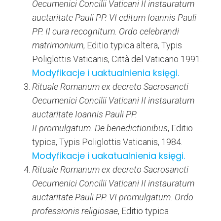
Oecumenici Concilii Vaticani II instauratum
auctaritate Pauli PP. VI editum Ioannis Pauli
PP. II cura recognitum. Ordo celebrandi
matrimonium
, Editio typica altera, Typis
Poliglottis Vaticanis, Città del Vaticano 1991.
Modyfikacje i uaktualnienia księgi.
Rituale Romanum ex decreto Sacrosancti
Oecumenici Concilii Vaticani II instauratum
auctaritate Ioannis Pauli PP.
II promulgatum. De benedictionibus
, Editio
typica, Typis Poliglottis Vaticanis, 1984.
Modyfikacje i uakatualnienia księgi.
Rituale Romanum ex decreto Sacrosancti
Oecumenici Concilii Vaticani II instauratum
auctaritate Pauli PP. VI promulgatum. Ordo
professionis religiosae
, Editio typica