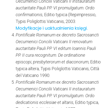
Oecumenici Concilii Vaticani II instauratum
auctaritate Pauli PP. VI promulgatum. Ordo
confirmationis
, Editio typica (Repimpressio,
Typis Poliglottis Vaticanis, 2003.
Modyfikacje i uaktualnienia księgi.
Pontificale Romanum ex decreto Sacrosancti
Oecumenici Concilii Vaticani II renovatum
auctaritate Pauli PP. VI editum Ioannis Pauli
PP. II cura recognitum. De ordinatione
episcopi, presbyterorum et diaconorum
, Editio
typica altera, Typis Poliglottis Vaticanis, Città
del Vaticano 1990.
Pontificale Romanum ex decreto Sacrosancti
Oecumenici Concilii Vaticani II instauratum
auctaritate Pauli PP. VI promulgatum. Ordo
dedicationis ecclesiae et altaris
, Editio typica,