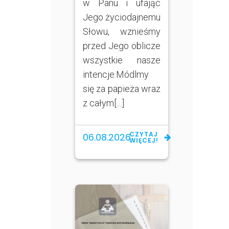
w Panu i ufając
Jego życiodajnemu
Słowu, wznieśmy
przed Jego oblicze
wszystkie nasze
intencje.Módlmy
się za papieża wraz
z całym[…]
CZYTAJ
06.08.2026
WIĘCEJ!