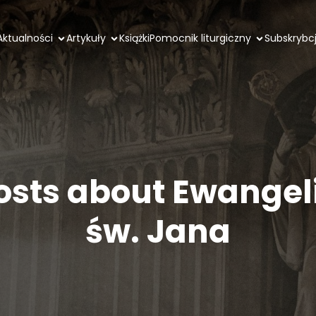
Aktualności
Artykuły
Książki
Pomocnik liturgiczny
Subskrybc
osts about Ewangel
św. Jana