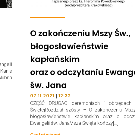
O zakończeniu Mszy Św.,
błogosławieństwie
kapłańskim
ngelii
oraz o odczytaniu Ewange
 Kanie
lubna
św. Jana
|
07.11.2021
12:32
CZĘŚĆ DRUGAO ceremoniach i obrzędach
ŚwiętejRozdział szósty – O zakończeniu Mszy
błogosławieństwie kapłańskim oraz o odczy
Ewangelii św. JanaMsza Święta kończy[…]
Czytaj więcej