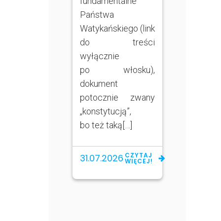
fundamentalne
Państwa
Watykańskiego (link
do treści
wyłącznie
po włosku),
dokument
potocznie zwany
„konstytucją”,
bo też taką[…]
CZYTAJ
31.07.2026
WIĘCEJ!