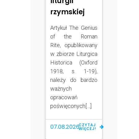
liturgii
rzymskiej
Artykuł The Genius
of the Roman
Rite, opublikowany
w zbiorze Liturgica
Historica (Oxford
1918, s. 1-19),
należy do bardzo
ważnych
opracowań
poświęconych[…]
CZYTAJ
07.08.2026
WIĘCEJ!