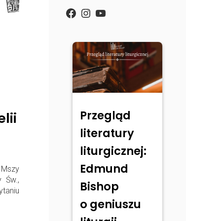
https://www.facebook.com/
Instagram
YouTube
Przegląd
lii
literatury
liturgicznej:
Edmund
 Mszy
 Św.,
Bishop
taniu
o geniuszu