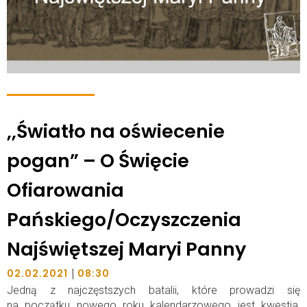
,,Światło na oświecenie
pogan” – O Święcie
Ofiarowania
Pańskiego/Oczyszczenia
Najświętszej Maryi Panny
|
02.02.2021
08:30
Jedną z najczęstszych batalii, które prowadzi się
na początku nowego roku kalendarzowego jest kwestia,