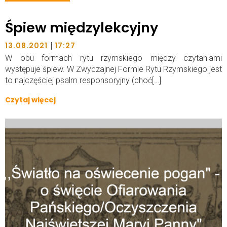
Śpiew międzylekcyjny
|
13.08.2021
17:27
W obu formach rytu rzymskiego między czytaniami
występuje śpiew. W Zwyczajnej Formie Rytu Rzymskiego jest
to najczęściej psalm responsoryjny (choć[…]
Czytaj więcej