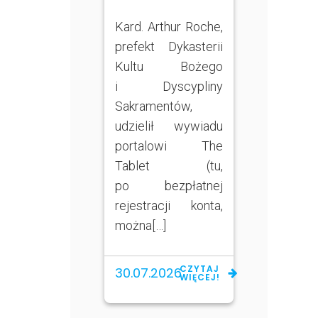
Kard. Arthur Roche,
prefekt Dykasterii
Kultu Bożego
i Dyscypliny
Sakramentów,
udzielił wywiadu
portalowi The
Tablet (tu,
po bezpłatnej
rejestracji konta,
można[…]
CZYTAJ
30.07.2026
WIĘCEJ!