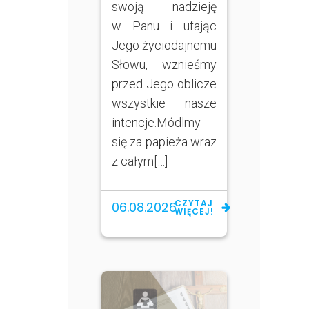
swoją nadzieję
w Panu i ufając
Jego życiodajnemu
Słowu, wznieśmy
przed Jego oblicze
wszystkie nasze
intencje.Módlmy
się za papieża wraz
z całym[…]
CZYTAJ
06.08.2026
WIĘCEJ!