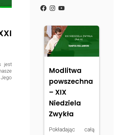
https://www.facebook.com/
Instagram
YouTube
XXI
 jest
Modlitwa
nasze
d Jego
powszechna
– XIX
Niedziela
Zwykła
Pokładając całą