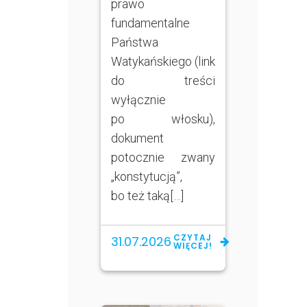
prawo
fundamentalne
Państwa
Watykańskiego (link
do treści
wyłącznie
po włosku),
dokument
potocznie zwany
„konstytucją”,
bo też taką[…]
CZYTAJ
31.07.2026
WIĘCEJ!