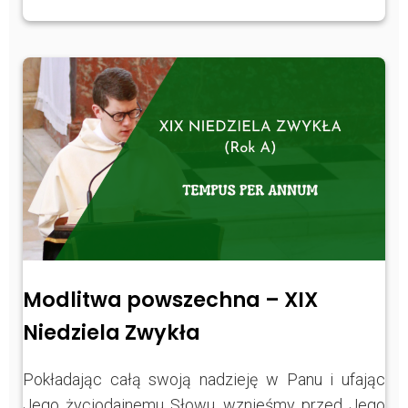
Modlitwa powszechna – XIX
Niedziela Zwykła
Pokładając całą swoją nadzieję w Panu i ufając
Jego życiodajnemu Słowu, wznieśmy przed Jego