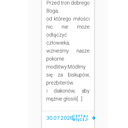
Przed tron dobrego
Boga,
od którego miłości
nic nie może
odłączyć
człowieka,
wznieśmy nasze
pokorne
modlitwy.Módlmy
się za biskupów,
prezbiterów
i diakonów, aby
mężnie głosili[…]
CZYTAJ
30.07.2026
WIĘCEJ!