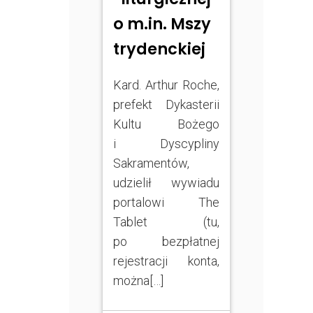
o m.in. Mszy
trydenckiej
Kard. Arthur Roche,
prefekt Dykasterii
Kultu Bożego
i Dyscypliny
Sakramentów,
udzielił wywiadu
portalowi The
Tablet (tu,
po bezpłatnej
rejestracji konta,
można[…]