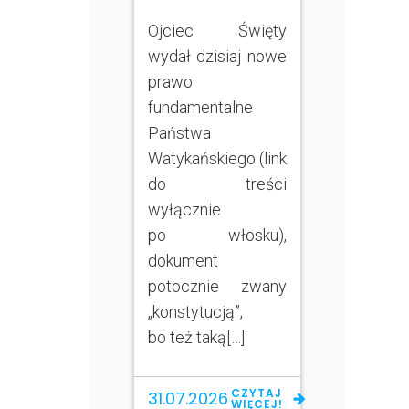
Ojciec Święty
wydał dzisiaj nowe
prawo
fundamentalne
Państwa
Watykańskiego (link
do treści
wyłącznie
po włosku),
dokument
potocznie zwany
„konstytucją”,
bo też taką[…]
CZYTAJ
31.07.2026
WIĘCEJ!