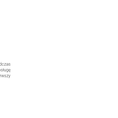
dczas
sługę
erwszy