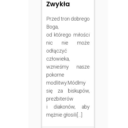
Zwykła
Przed tron dobrego
Boga,
od którego miłości
nic nie może
odłączyć
człowieka,
wznieśmy nasze
pokorne
modlitwy.Módlmy
się za biskupów,
prezbiterów
i diakonów, aby
mężnie głosili[…]