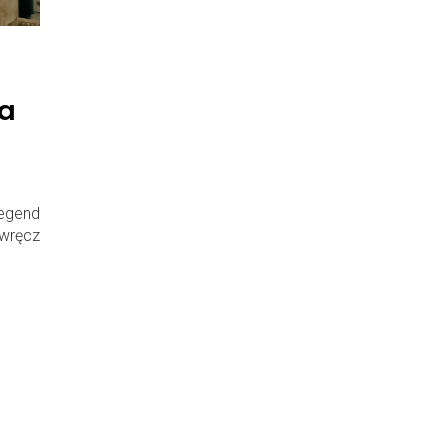
a
egend
wręcz