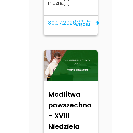
można[…]
CZYTAJ
30.07.2026
WIĘCEJ!
Modlitwa
powszechna
– XVIII
Niedziela