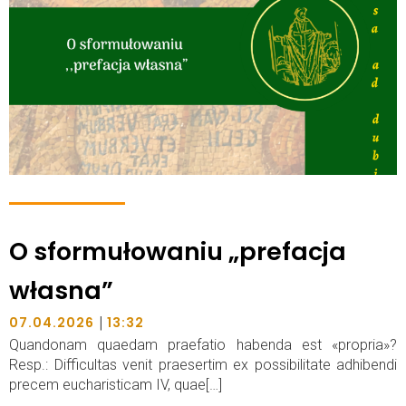
O sformułowaniu „prefacja
własna”
|
07.04.2026
13:32
Quandonam quaedam praefatio habenda est «propria»?
Resp.: Difficultas venit praesertim ex possibilitate adhibendi
precem eucharisticam IV, quae[…]