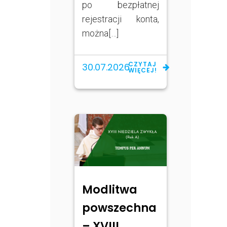
po bezpłatnej
rejestracji konta,
można[…]
CZYTAJ
30.07.2026
WIĘCEJ!
Modlitwa
powszechna
– XVIII