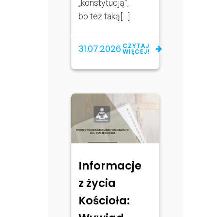
„konstytucją”,
bo też taką[…]
CZYTAJ
31.07.2026
WIĘCEJ!
Informacje
z życia
Kościoła: