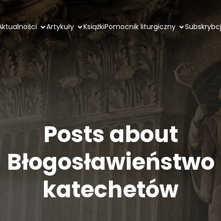
Aktualności
Artykuły
Książki
Pomocnik liturgiczny
Subskrybc
Posts about
Błogosławieństwo
katechetów