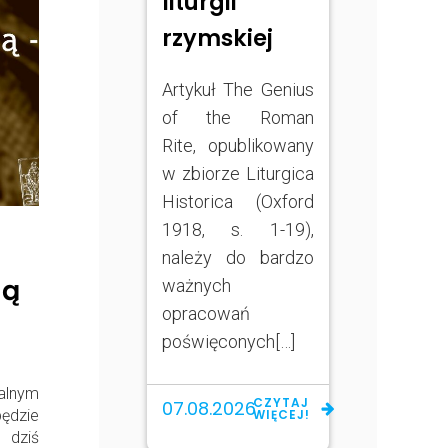
liturgii
rzymskiej
Artykuł The Genius
of the Roman
Rite, opublikowany
w zbiorze Liturgica
Historica (Oxford
1918, s. 1-19),
należy do bardzo
ną
ważnych
opracowań
poświęconych[…]
alnym
CZYTAJ
07.08.2026
ędzie
WIĘCEJ!
 dziś