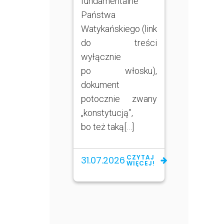
fundamentalne
Państwa
Watykańskiego (link
do treści
wyłącznie
po włosku),
dokument
potocznie zwany
„konstytucją”,
bo też taką[…]
CZYTAJ
31.07.2026
WIĘCEJ!