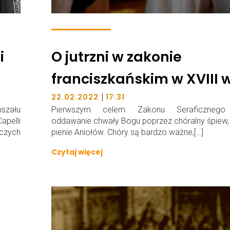
i
O jutrzni w zakonie
franciszkańskim w XVIII w
|
22.02.2022
17:31
mszału
Pierwszym celem Zakonu Seraficznego
pelli
oddawanie chwały Bogu poprzez chóralny śpiew,
iczych
pienie Aniołów. Chóry są bardzo ważne,[…]
Czytaj więcej