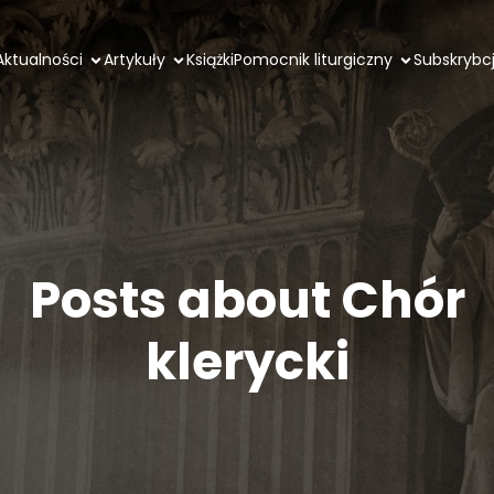
Aktualności
Artykuły
Książki
Pomocnik liturgiczny
Subskrybc
Posts about Chór
klerycki