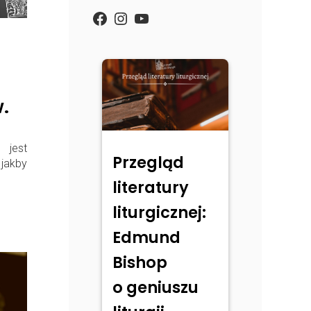
https://www.facebook.com/
Instagram
YouTube
.
 jest
Przegląd
 jakby
literatury
liturgicznej:
Edmund
Bishop
o geniuszu