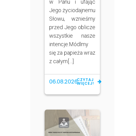
w Panu i ufając
Jego życiodajnemu
Słowu, wznieśmy
przed Jego oblicze
wszystkie nasze
intencje.Módlmy
się za papieża wraz
z całym[…]
CZYTAJ
06.08.2026
WIĘCEJ!