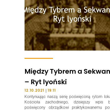
Między Tybrem a Sekwa
– Ryt lyoński
|
12.10.2021
19:11
Kontynuując naszą serię poświęconą rytom lok
Kościoła zachodniego, dzisiejszy wpis b
poświęcony obrządkowi praktykowanemu po