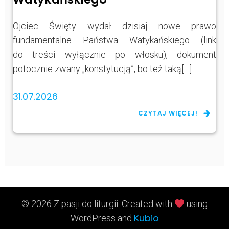
Ojciec Święty wydał dzisiaj nowe prawo
fundamentalne Państwa Watykańskiego (link
do treści wyłącznie po włosku), dokument
potocznie zwany „konstytucją”, bo też taką[…]
31.07.2026
CZYTAJ WIĘCEJ!
© 2026 Z pasji do liturgii. Created with
using
Kubio
WordPress and