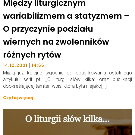
Między liturgicznym
wariabilizmem a statyzmem –
O przyczynie podziału
wiernych na zwolenników
różnych rytów
|
14.10.2021
14:55
Mijają już kolejne tygodnie od opublikowania ostatniego
artykułu serii pt. ,,O liturgii słów kilka” oraz publikacji
dookreślającej tamten wpis, która była niejako[…]
Czytaj więcej