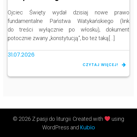
Ojciec Święty wydał dzisiaj nowe prawo
fundamentalne Państwa Watykańskiego (link
do treści wyłącznie po włosku), dokument
potocznie zwany „konstytucją”, bo też taką[…]
31.07.2026
CZYTAJ WIĘCEJ!
© 2026 Z pasji do liturgii. Created with
using
Kubio
WordPress and