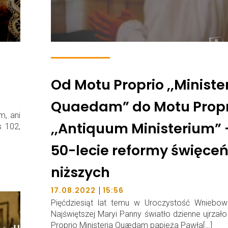
Od Motu Proprio ,,Ministe
Quaedam” do Motu Propr
m, ani
,,Antiquum Ministerium” 
 102,
50-lecie reformy święce
niższych
|
17.08.2022
15:56
Pięćdziesiąt lat temu w Uroczystość Wniebowz
Najświętszej Maryi Panny światło dzienne ujrzał
Proprio Ministeria Quædam papieża Pawła[…]