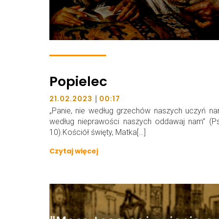
Popielec
|
21.02.2023
00:17
„Panie, nie według grzechów naszych uczyń na
według nieprawości naszych oddawaj nam” (Ps
10).Kościół święty, Matka[…]
Czytaj więcej