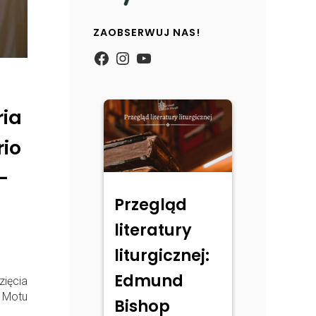
ZAOBSERWUJ NAS!
https://www.facebook.com/
Instagram
YouTube
ria
io
–
Przegląd
ń
literatury
liturgicznej:
Edmund
ięcia
o Motu
Bishop