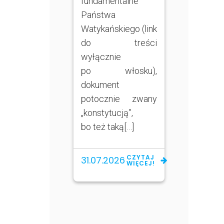
fundamentalne
Państwa
Watykańskiego (link
do treści
wyłącznie
po włosku),
dokument
potocznie zwany
„konstytucją”,
bo też taką[…]
CZYTAJ
31.07.2026
WIĘCEJ!