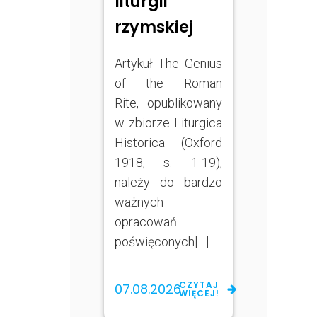
liturgii
rzymskiej
Artykuł The Genius
of the Roman
Rite, opublikowany
w zbiorze Liturgica
Historica (Oxford
1918, s. 1-19),
należy do bardzo
ważnych
opracowań
poświęconych[…]
CZYTAJ
07.08.2026
WIĘCEJ!