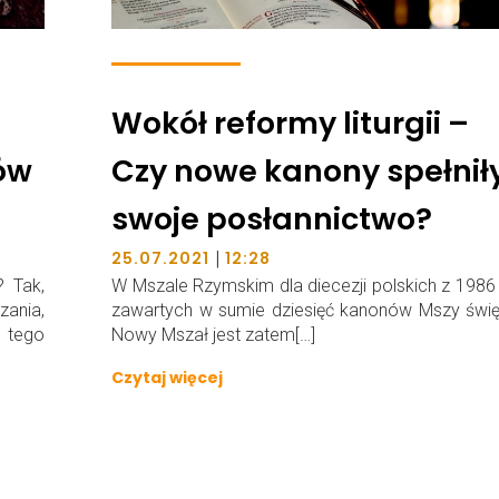
Wokół reformy liturgii –
ów
Czy nowe kanony spełnił
swoje posłannictwo?
|
25.07.2021
12:28
? Tak,
W Mszale Rzymskim dla diecezji polskich z 1986 r
ania,
zawartych w sumie dziesięć kanonów Mszy święt
 tego
Nowy Mszał jest zatem[…]
Czytaj więcej