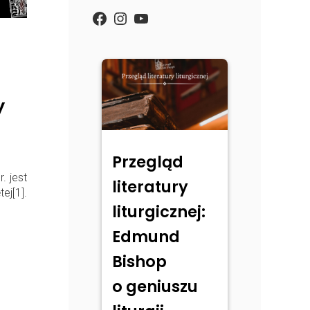
https://www.facebook.com/
Instagram
YouTube
y
Przegląd
. jest
literatury
ej[1].
liturgicznej:
Edmund
Bishop
o geniuszu