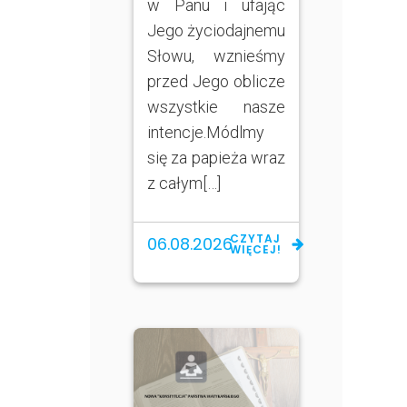
w Panu i ufając
Jego życiodajnemu
Słowu, wznieśmy
przed Jego oblicze
wszystkie nasze
intencje.Módlmy
się za papieża wraz
z całym[…]
CZYTAJ
06.08.2026
WIĘCEJ!