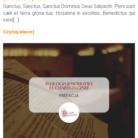
Sanctus, Sanctus, Sanctus Dóminus Deus Sábaoth. Pleni sunt
cæli et terra glória tua. Hosánna in excélsis. Benedíctus qui
venit[…]
Czytaj więcej