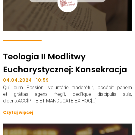
Teologia II Modlitwy
Eucharystycznej: Konsekracja
|
04.04.2024
10:59
Qui cum Passióni voluntárie traderétur, accépit panem
et grátias agens fregit, dedítque discípulis suis,
dicens:ACCÍPITE ET MANDUCÁTE EX HOC[…]
Czytaj więcej