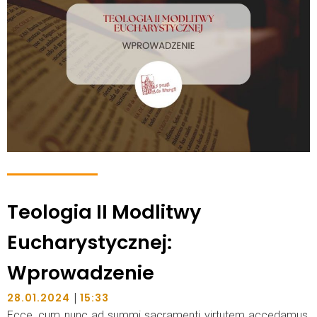
Teologia II Modlitwy
Eucharystycznej:
Wprowadzenie
|
28.01.2024
15:33
Ecce, cum nunc ad summi sacramenti virtutem accedamus,