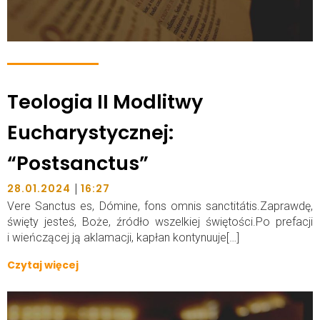
Teologia II Modlitwy
Eucharystycznej:
“Postsanctus”
|
28.01.2024
16:27
Vere Sanctus es, Dómine, fons omnis sanctitátis.Zaprawdę,
święty jesteś, Boże, źródło wszelkiej świętości.Po prefacji
i wieńczącej ją aklamacji, kapłan kontynuuje[…]
Czytaj więcej