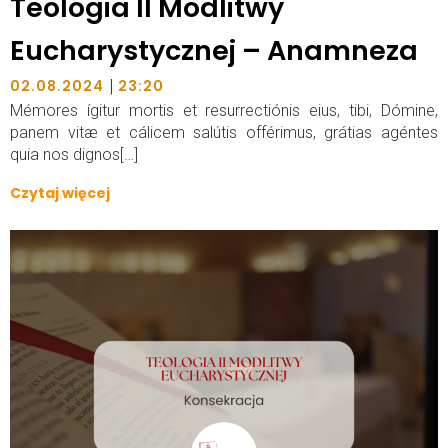
Teologia II Modlitwy
Eucharystycznej – Anamneza
|
02.08.2024
23:20
Mémores ígitur mortis et resurrectiónis eius, tibi, Dómine,
panem vitæ et cálicem salútis offérimus, grátias agéntes
quia nos dignos[…]
Czytaj więcej