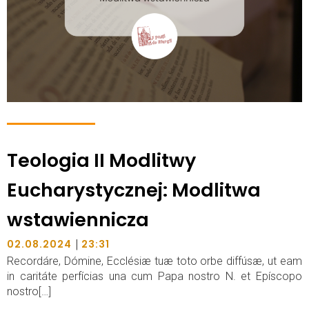
Teologia II Modlitwy
Eucharystycznej: Modlitwa
wstawiennicza
|
02.08.2024
23:31
Recordáre, Dómine, Ecclésiæ tuæ toto orbe diffúsæ, ut eam
in caritáte perfícias una cum Papa nostro N. et Epíscopo
nostro[…]