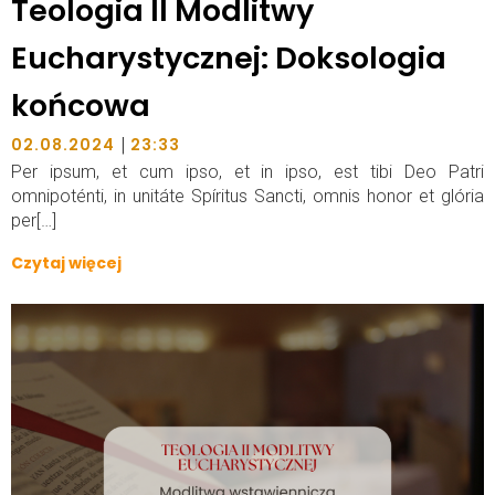
Teologia II Modlitwy
Eucharystycznej: Doksologia
końcowa
|
02.08.2024
23:33
Per ipsum, et cum ipso, et in ipso, est tibi Deo Patri
omnipoténti, in unitáte Spíritus Sancti, omnis honor et glória
per[…]
Czytaj więcej