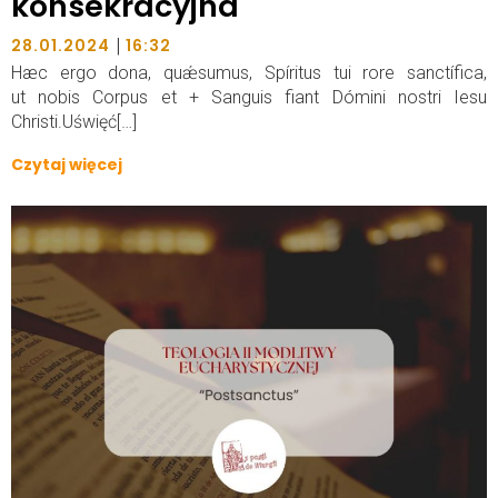
konsekracyjna
|
28.01.2024
16:32
Hæc ergo dona, quǽsumus, Spíritus tui rore sanctífica,
ut nobis Corpus et + Sanguis fiant Dómini nostri Iesu
Christi.Uświęć[…]
Czytaj więcej