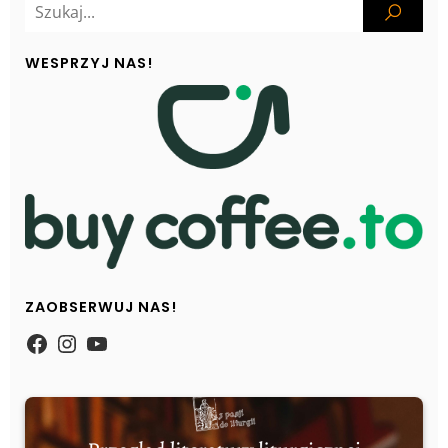
WESPRZYJ NAS!
ZAOBSERWUJ NAS!
https://www.facebook.com/Zpasjidol
Instagram
YouTube