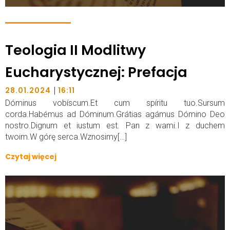
Teologia II Modlitwy
Eucharystycznej: Prefacja
|
28.01.2024
16:11
Dóminus vobíscum.Et cum spíritu tuo.Sursum
corda.Habémus ad Dóminum.Grátias agámus Dómino Deo
nostro.Dignum et iustum est. Pan z wami.I z duchem
twoim.W górę serca.Wznosimy[…]
Czytaj więcej