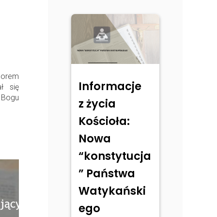
borem
Informacje
ł się
ł Bogu
z życia
Kościoła:
Nowa
“konstytucja
” Państwa
Watykański
ego