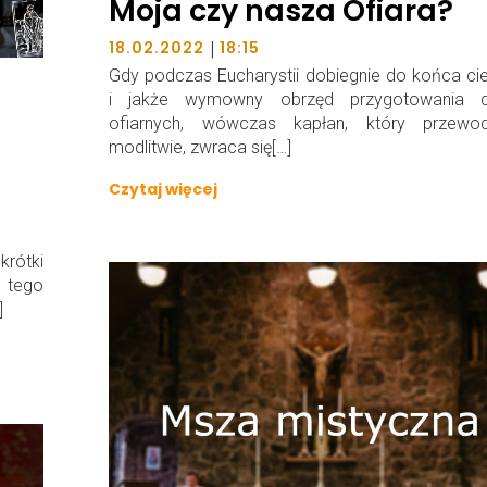
Moja czy nasza Ofiara?
|
18.02.2022
18:15
Gdy podczas Eucharystii dobiegnie do końca c
i jakże wymowny obrzęd przygotowania 
ofiarnych, wówczas kapłan, który przewod
modlitwie, zwraca się[…]
Czytaj więcej
krótki
 tego
]