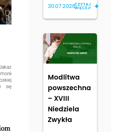
CZYTAJ
30.07.2026
WIĘCEJ!
akaż
monii
Modlitwa
skiej
powszechna
y się
– XVIII
Niedziela
Zwykła