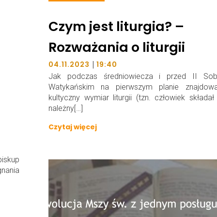
Czym jest liturgia? –
Rozważania o liturgii
|
04.11.2023
19:40
Jak podczas średniowiecza i przed II So
Watykańskim na pierwszym planie znajdowa
kultyczny wymiar liturgii (tzn. człowiek składa
należny[…]
Czytaj więcej
biskup
nania