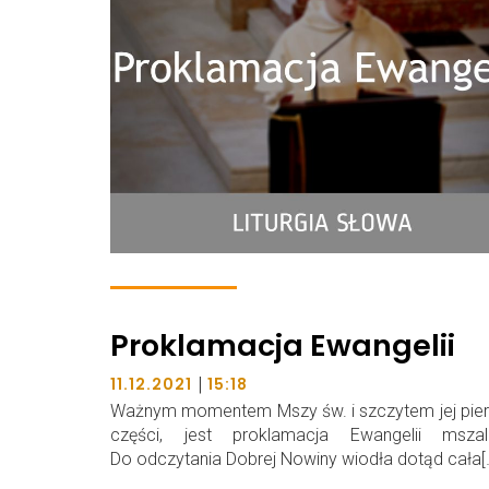
Proklamacja Ewangelii
|
11.12.2021
15:18
Ważnym momentem Mszy św. i szczytem jej pie
części, jest proklamacja Ewangelii mszalne
Do odczytania Dobrej Nowiny wiodła dotąd cała[