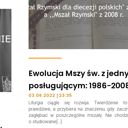
Ewolucja Mszy św. z jed
posługującym: 1986-200
|
03.06.2022
23:35
Liturgia ciągle się rozwija. Twierdzenie to
prawdziwe, a przybiera na znaczeniu, gdy zaczn
zagłębiać w poszczególne mszały. Nie chodzi 
o studiowanie[…]