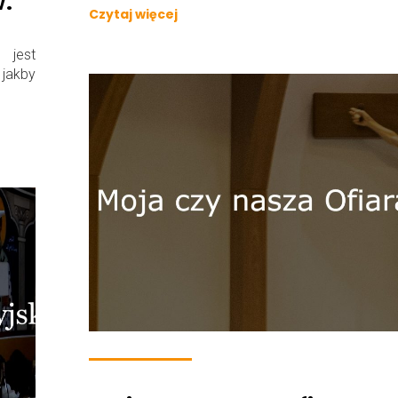
w.
Czytaj więcej
 jest
 jakby