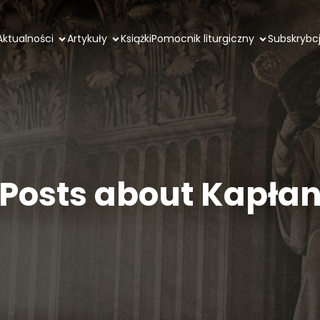
Aktualności
Artykuły
Książki
Pomocnik liturgiczny
Subskrybc
Posts about Kapła