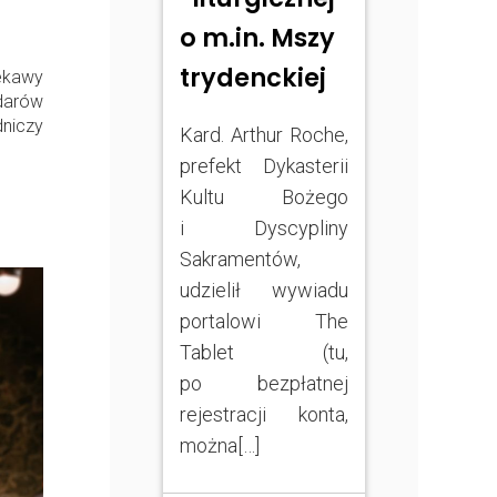
o m.in. Mszy
trydenckiej
iekawy
darów
niczy
Kard. Arthur Roche,
prefekt Dykasterii
Kultu Bożego
i Dyscypliny
Sakramentów,
udzielił wywiadu
portalowi The
Tablet (tu,
po bezpłatnej
rejestracji konta,
można[…]