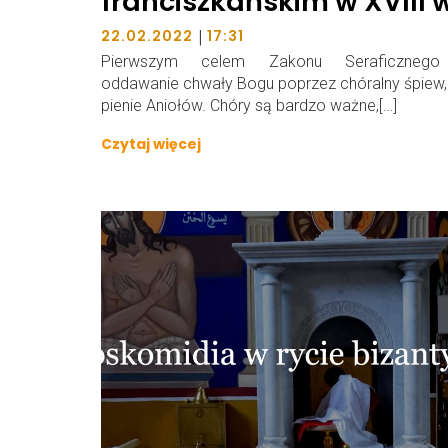
franciszkańskim w XVIII 
|
22.02.2022
17:31
Pierwszym celem Zakonu Seraficznego
oddawanie chwały Bogu poprzez chóralny śpiew,
pienie Aniołów. Chóry są bardzo ważne,[…]
Czytaj więcej