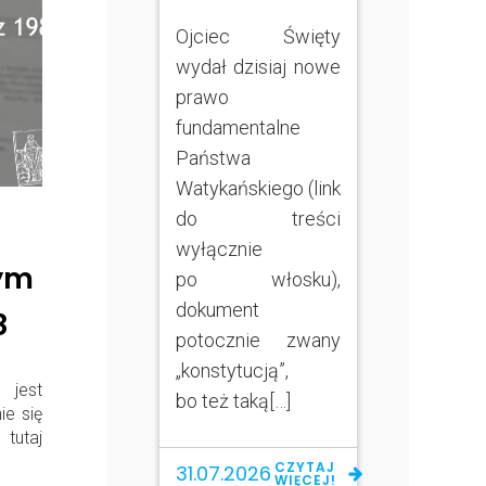
Ojciec Święty
wydał dzisiaj nowe
prawo
fundamentalne
Państwa
Watykańskiego (link
do treści
wyłącznie
nym
po włosku),
dokument
8
potocznie zwany
„konstytucją”,
 jest
bo też taką[…]
ie się
tutaj
CZYTAJ
31.07.2026
WIĘCEJ!