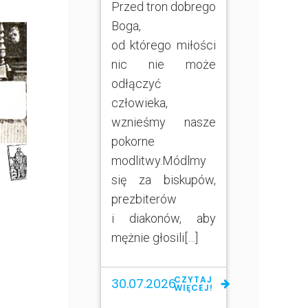
Przed tron dobrego
Boga,
od którego miłości
nic nie może
odłączyć
człowieka,
wznieśmy nasze
pokorne
modlitwy.Módlmy
się za biskupów,
prezbiterów
i diakonów, aby
mężnie głosili[…]
CZYTAJ
30.07.2026
WIĘCEJ!