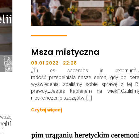
Msza mistyczna
|
09.01.2022
22:28
,,Tu es sacerdos in æternum”.J
radość przepełniała nasze serca, gdy po cere
wyświęcenia, zdaliśmy sobie sprawę z tej Bo
prawdy:,,Jesteś kapłanem na wieki”.Czuliśm
nieskończenie szczęśliwi,[…]
Czytaj więcej
rwszej
j[1].
…]