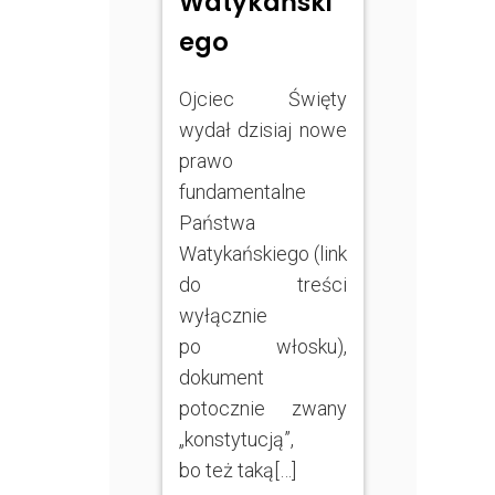
Watykański
ego
Ojciec Święty
wydał dzisiaj nowe
prawo
fundamentalne
Państwa
Watykańskiego (link
do treści
wyłącznie
po włosku),
dokument
potocznie zwany
„konstytucją”,
bo też taką[…]