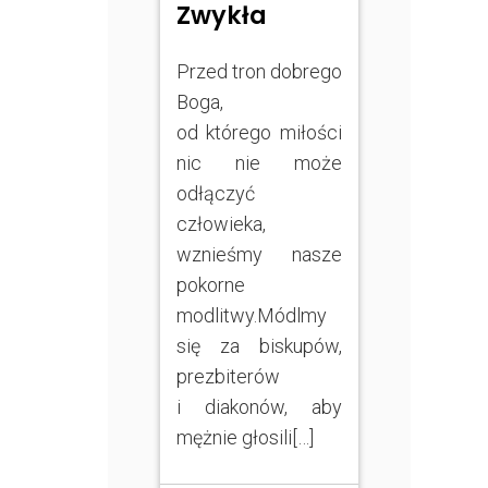
Zwykła
Przed tron dobrego
Boga,
od którego miłości
nic nie może
odłączyć
człowieka,
wznieśmy nasze
pokorne
modlitwy.Módlmy
się za biskupów,
prezbiterów
i diakonów, aby
mężnie głosili[…]