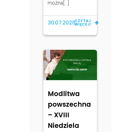
można[…]
CZYTAJ
30.07.2026
WIĘCEJ!
Modlitwa
powszechna
– XVIII
Niedziela