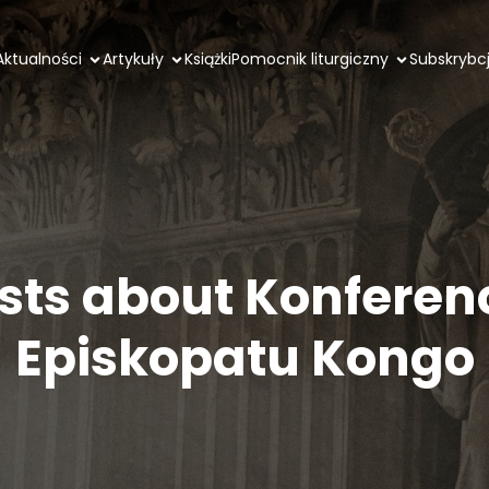
Aktualności
Artykuły
Książki
Pomocnik liturgiczny
Subskrybc
sts about Konferen
Episkopatu Kongo