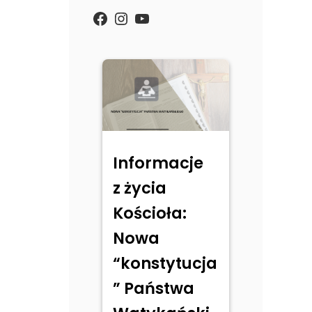
https://www.facebook.com/
Instagram
YouTube
Informacje
z życia
Kościoła:
Nowa
“konstytucja
” Państwa