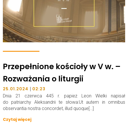
Przepełnione kościoły w V w. –
Rozważania o liturgii
|
25.01.2024
02:23
Dnia 21 czerwca 445 r. papież Leon Wielki napisał
do patriarchy Aleksandrii te słowa:Ut autem in omnibus
observantia nostra concordet, illud quoque[…]
Czytaj więcej