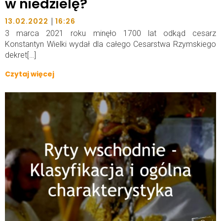
w niedzielę?
|
13.02.2022
16:26
3 marca 2021 roku minęło 1700 lat odkąd cesarz
Konstantyn Wielki wydał dla całego Cesarstwa Rzymskiego
dekret[…]
Czytaj więcej