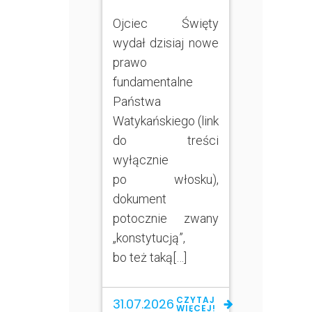
Ojciec Święty
wydał dzisiaj nowe
prawo
fundamentalne
Państwa
Watykańskiego (link
do treści
wyłącznie
po włosku),
dokument
potocznie zwany
„konstytucją”,
bo też taką[…]
CZYTAJ
31.07.2026
WIĘCEJ!