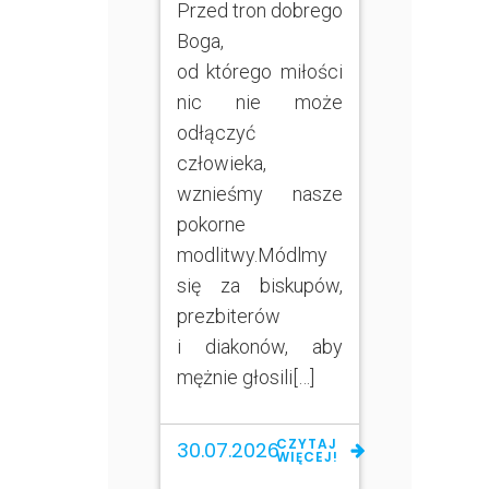
Przed tron dobrego
Boga,
od którego miłości
nic nie może
odłączyć
człowieka,
wznieśmy nasze
pokorne
modlitwy.Módlmy
się za biskupów,
prezbiterów
i diakonów, aby
mężnie głosili[…]
CZYTAJ
30.07.2026
WIĘCEJ!