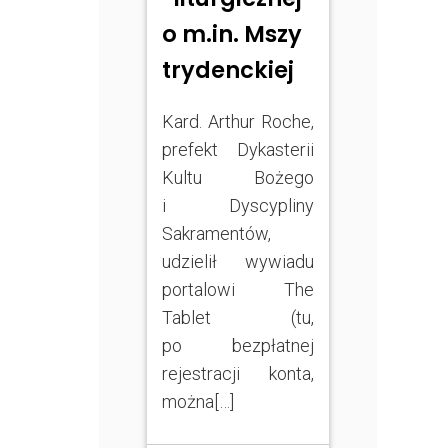
o m.in. Mszy
trydenckiej
Kard. Arthur Roche,
prefekt Dykasterii
Kultu Bożego
i Dyscypliny
Sakramentów,
udzielił wywiadu
portalowi The
Tablet (tu,
po bezpłatnej
rejestracji konta,
można[…]