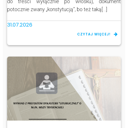
do treści wyłącznie po włosku), dokument
potocznie zwany „konstytucją”, bo też taką[…]
31.07.2026
CZYTAJ WIĘCEJ!