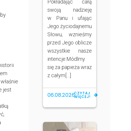
Pokładając całą
y
swoją nadzieję
śby
w Panu i ufając
Jego życiodajnemu
Słowu, wznieśmy
przed Jego oblicze
wszystkie nasze
intencje.Módlmy
istorii
się za papieża wraz
niem
z całym[…]
 właśnie
 jest
CZYTAJ
06.08.2026
WIĘCEJ!
atką
ć,
a