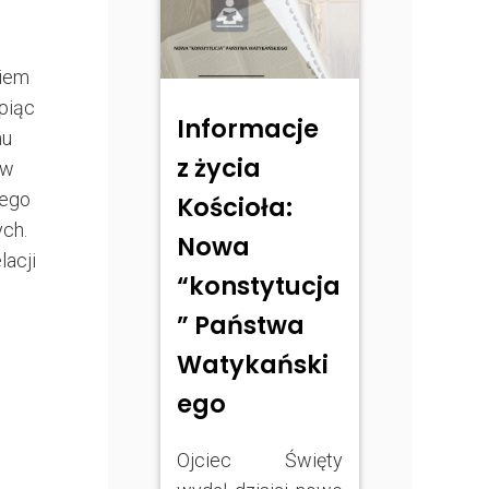
wiem
rpiąc
Informacje
mu
z życia
ów
nego
Kościoła:
ych.
Nowa
acji
“konstytucja
” Państwa
Watykański
ego
Ojciec Święty