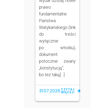
wydał dzisiaj nowe
prawo
fundamentalne
Państwa
Watykańskiego (link
do treści
wyłącznie
po włosku),
dokument
potocznie zwany
„konstytucją”,
bo też taką[…]
CZYTAJ
31.07.2026
WIĘCEJ!