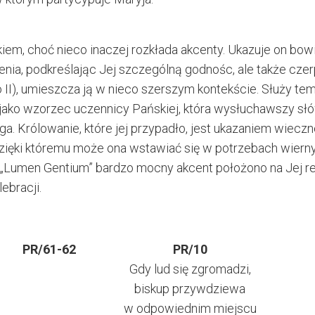
em, choć nieco inaczej rozkłada akcenty. Ukazuje on bo
ienia, podkreślając Jej szczególną godnośc, ale także cze
II), umieszcza ją w nieco szerszym kontekście. Służy te
a jako wzorzec uczennicy Pańskiej, która wysłuchawszy sł
a. Królowanie, które jej przypadło, jest ukazaniem wiecz
dzięki któremu może ona wstawiać się w potrzebach wiern
„Lumen Gentium” bardzo mocny akcent położono na Jej rel
lebracji.
PR/61-62
PR/10
Gdy lud się zgromadzi,
biskup przywdziewa
w odpowiednim miejscu