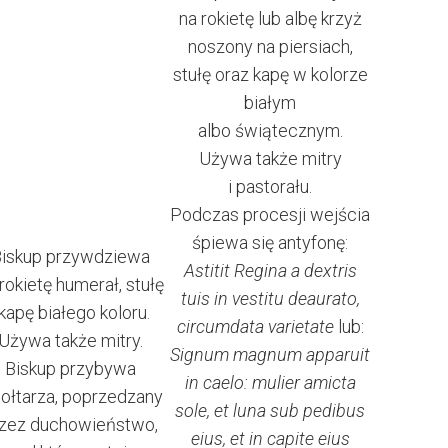
na rokietę lub albę krzyż
noszony na piersiach,
stułę oraz kapę w kolorze
białym
albo świątecznym.
Używa także mitry
i pastorału.
Podczas procesji wejścia
śpiewa się antyfonę:
iskup przywdziewa
Astitit Regina a dextris
rokietę humerał, stułę
tuis in vestitu deaurato,
 kapę białego koloru.
circumdata varietate
lub:
Używa także mitry.
Signum magnum apparuit
Biskup przybywa
in caelo: mulier amicta
 ołtarza, poprzedzany
sole, et luna sub pedibus
zez duchowieństwo,
eius, et in capite eius