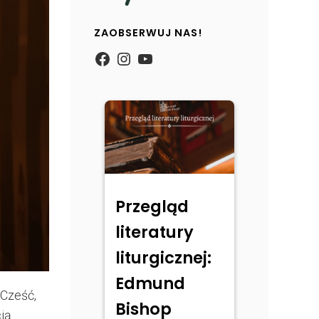
ZAOBSERWUJ NAS!
https://www.facebook.com/
Instagram
YouTube
Przegląd
literatury
liturgicznej:
Edmund
 Cześć,
Bishop
ią