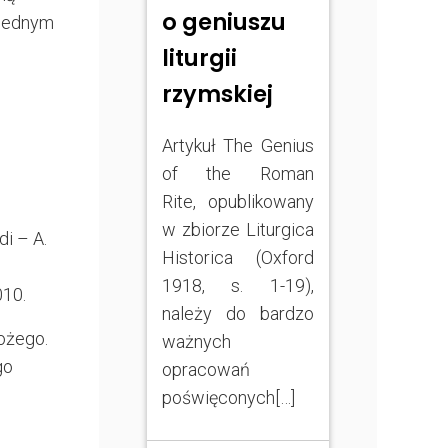
o geniuszu
 jednym
liturgii
rzymskiej
Artykuł The Genius
of the Roman
Rite, opublikowany
w zbiorze Liturgica
di – A.
Historica (Oxford
1918, s. 1-19),
010.
należy do bardzo
ożego.
ważnych
go
opracowań
poświęconych[…]