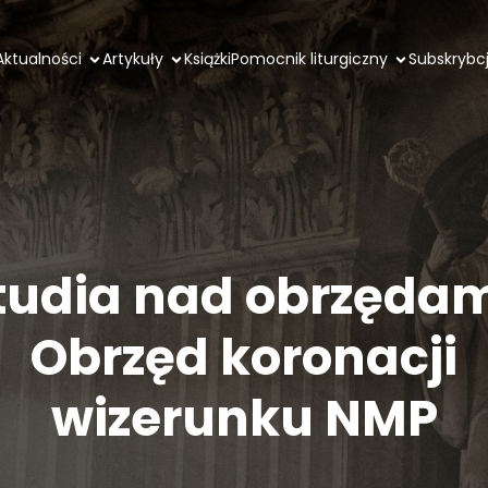
Aktualności
Artykuły
Książki
Pomocnik liturgiczny
Subskrybc
tudia nad obrzędam
Obrzęd koronacji
wizerunku NMP