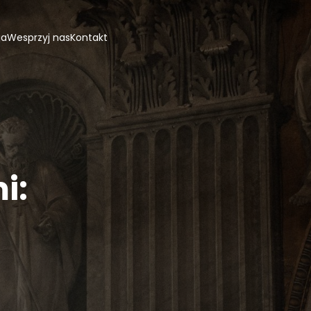
ja
Wesprzyj nas
Kontakt
i: