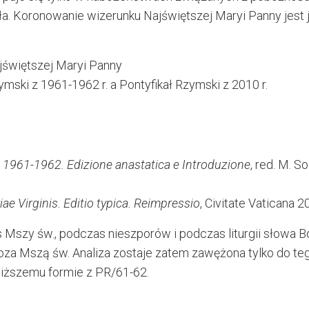
ioła. Koronowanie wizerunku Najświętszej Maryi Panny jest
jświętszej Maryi Panny
ymski z 1961-1962 r. a Pontyfikał Rzymski z 2010 r.
a 1961-1962. Edizione anastatica e Introduzione
, red. M. So
 Virginis. Editio typica. Reimpressio
, Civitate Vaticana 2
Mszy św., podczas nieszporów i podczas liturgii słowa B
oza Mszą św. Analiza zostaje zatem zawężona tylko do te
bliższemu formie z PR/61-62.