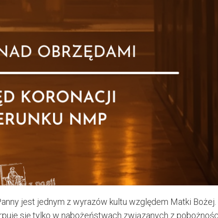
Panny jest jednym z wyrazów kultu względem Matki Bożej.
zerpuje się tylko w nabożeństwach związanych z pobożnośc