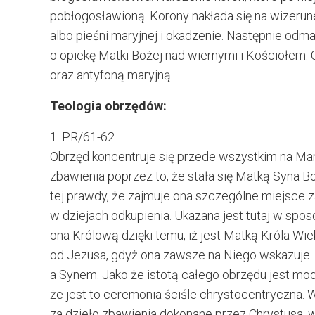
pobłogosławioną. Korony nakłada się na wizerun
albo pieśni maryjnej i okadzenie. Następnie odmaw
o opiekę Matki Bożej nad wiernymi i Kościołem.
oraz antyfoną maryjną.
Teologia obrzędów:
1. PR/61-62
Obrzęd koncentruje się przede wszystkim na Maryj
zbawienia poprzez to, że stała się Matką Syna 
tej prawdy, że zajmuje ona szczególne miejsce z
w dziejach odkupienia. Ukazana jest tutaj w spo
ona Królową dzięki temu, iż jest Matką Króla Wie
od Jezusa, gdyż ona zawsze na Niego wskazuje. 
a Synem. Jako że istotą całego obrzędu jest mod
że jest to ceremonia ściśle chrystocentryczna. 
za dzieło zbawienia dokonane przez Chrystusa, 