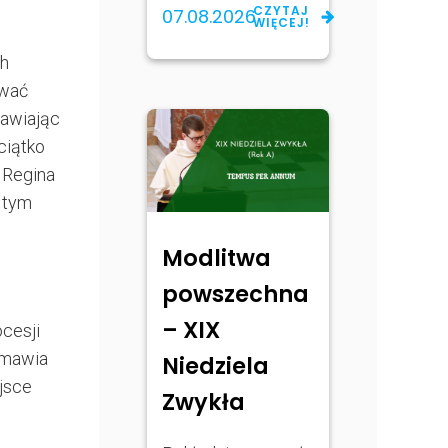
CZYTAJ
07.08.2026
WIĘCEJ!
ch
zwać
mawiając
ciątko
 Regina
w tym
Modlitwa
powszechna
– XIX
cesji
dmawia
Niedziela
ejsce
Zwykła