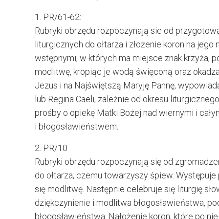
1. PR/61-62:
Rubryki obrzędu rozpoczynają sie od przygotowa
liturgicznych do ołtarza i złożenie koron na je
wstępnymi, w których ma miejsce znak krzyża, p
modlitwę, kropiąc je wodą święconą oraz okadzaj
Jezus i na Najświętszą Maryję Pannę, wypowiad
lub Regina Caeli, zależnie od okresu liturgiczne
prośby o opiekę Matki Bożej nad wiernymi i ca
i błogosławieństwem.
2. PR/10
Rubryki obrzędu rozpoczynają się od zgromadzen
do ołtarza, czemu towarzyszy śpiew. Występuje
się modlitwę. Następnie celebruje się liturgię sł
dziękczynienie i modlitwa błogosławieństwa, pod
błogosławieństwa. Nałożenie koron, które po nie