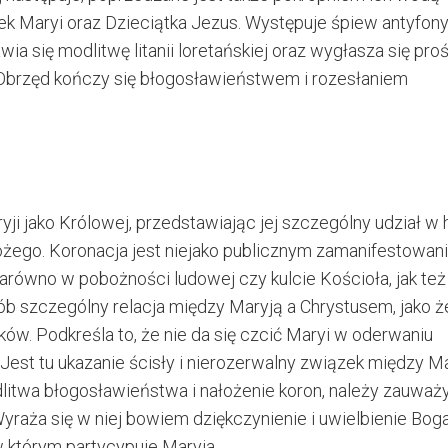
ek Maryi oraz Dzieciątka Jezus. Występuje śpiew antyfon
ia się modlitwę litanii loretańskiej oraz wygłasza się pro
 Obrzęd kończy się błogosławieństwem i rozesłaniem
i jako Królowej, przedstawiając jej szczególny udział w h
Bożego. Koronacja jest niejako publicznym zamanifestowa
arówno w pobożności ludowej czy kulcie Kościoła, jak też
sób szczególny relacja między Maryją a Chrystusem, jako że
ków. Podkreśla to, że nie da się czcić Maryi w oderwaniu
Jest tu ukazanie ścisły i nierozerwalny związek między M
litwa błogosławieństwa i nałożenie koron, należy zauważy
Wyraża się w niej bowiem dziękczynienie i uwielbienie Bog
w którym partycypuje Maryja.