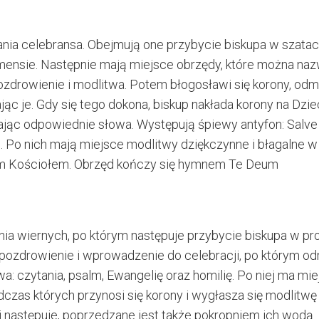
nia celebransa. Obejmują one przybycie biskupa w szata
go mensie. Następnie mają miejsce obrzędy, które można na
ozdrowienie i modlitwa. Potem błogosławi się korony, od
ąc je. Gdy się tego dokona, biskup nakłada korony na Dzie
ając odpowiednie słowa. Występują śpiewy antyfon: Salve
go. Po nich mają miejsce modlitwy dziękczynne i błagalne 
łym Kościołem. Obrzęd kończy się hymnem Te Deum
ia wiernych, po którym następuje przybycie biskupa w pro
 pozdrowienie i wprowadzenie do celebracji, po którym o
owa: czytania, psalm, Ewangelię oraz homilię. Po niej ma mi
czas których przynosi się korony i wygłasza się modlitwę
j następuje, poprzedzane jest także pokropniem ich wodą