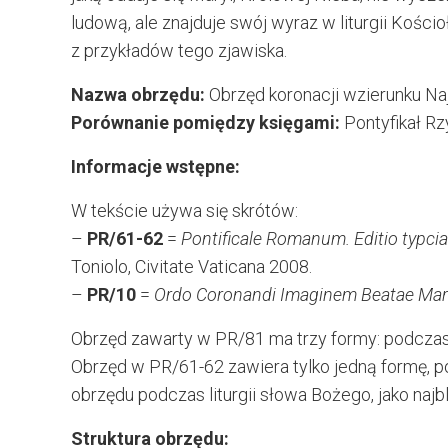
ludową, ale znajduje swój wyraz w liturgii Kośc
z przykładów tego zjawiska.
Nazwa obrzędu:
Obrzęd koronacji wzierunku Na
Porównanie pomiędzy księgami:
Pontyfikał Rz
Informacje wstępne:
W tekście używa się skrótów:
–
PR/61-62
=
Pontificale Romanum. Editio typci
Toniolo, Civitate Vaticana 2008.
–
PR/10
=
Ordo Coronandi Imaginem Beatae Mariae
Obrzęd zawarty w PR/81 ma trzy formy: podczas 
Obrzęd w PR/61-62 zawiera tylko jedną formę, p
obrzędu podczas liturgii słowa Bożego, jako naj
Struktura obrzędu: