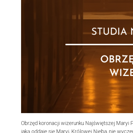
Obrzęd koronacji wizerunku Najświętszej Maryi 
jaką oddaje się Maryi, Królowej Nieba, nie wyc