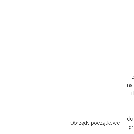
B
na 
i
do
Obrzędy początkowe
pr