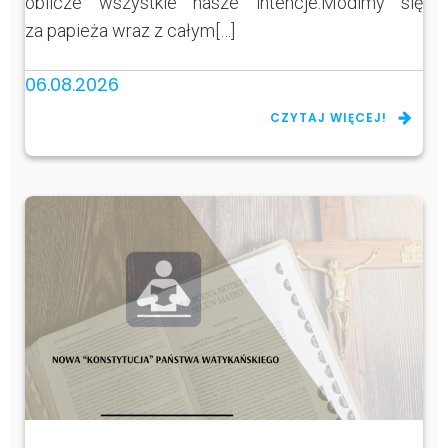
oblicze wszystkie nasze intencje.Módlmy się
za papieża wraz z całym[…]
06.08.2026
CZYTAJ WIĘCEJ!