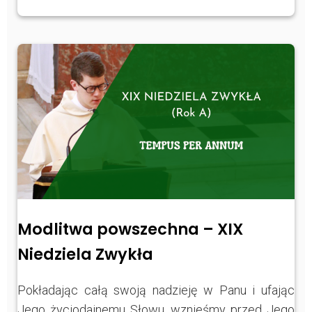
Modlitwa powszechna – XIX
Niedziela Zwykła
Pokładając całą swoją nadzieję w Panu i ufając
Jego życiodajnemu Słowu, wznieśmy przed Jego