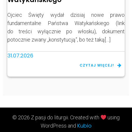
Ojciec Święty wydał dzisiaj nowe prawo
fundamentalne Państwa Watykańskiego (link
do treści wyłącznie po włosku), dokument
potocznie zwany „konstytucją”, bo też taką[…]
31.07.2026
CZYTAJ WIĘCEJ!
© 2026 Z pasji do liturgii. Created with
using
Kubio
WordPress and