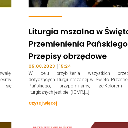
Liturgia mszalna w Święt
Przemienienia Pańskiego
Przepisy obrzędowe
|
05.08.2023
15:24
hwałę,
W celu przybliżenia wszystkich przep
ieśmy
dotyczących liturgii mszalnej w Święto Przemie
 się
Pańskiego, przypominamy, że:Kolorem
liturgicznych jest biel (IGMR,[…]
Czytaj więcej