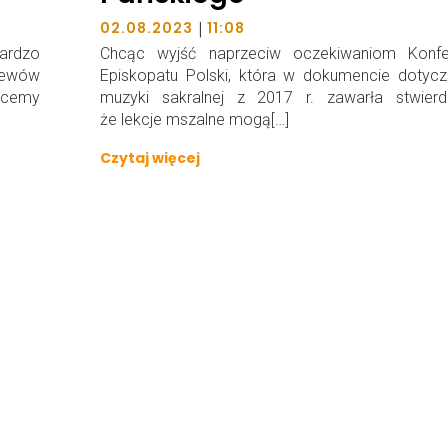
|
02.08.2023
11:08
ardzo
Chcąc wyjść naprzeciw oczekiwaniom Konfer
iewów
Episkopatu Polski, która w dokumencie dotyc
chcemy
muzyki sakralnej z 2017 r. zawarła stwierdz
że lekcje mszalne mogą[…]
Czytaj więcej