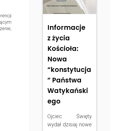
encji
zącym
Informacje
enie,
z życia
Kościoła:
Nowa
“konstytucja
” Państwa
Watykański
ego
Ojciec Święty
wydał dzisiaj nowe