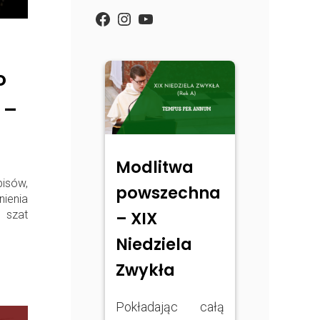
https://www.facebook.com/
Instagram
YouTube
o
 –
Modlitwa
isów,
powszechna
nienia
– XIX
 szat
Niedziela
Zwykła
Pokładając całą