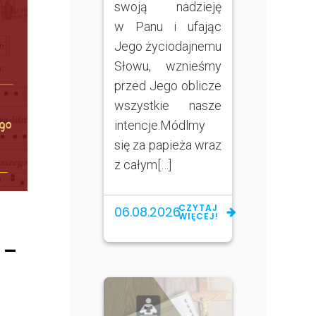
swoją nadzieję
w Panu i ufając
Jego życiodajnemu
Słowu, wznieśmy
przed Jego oblicze
wszystkie nasze
intencje.Módlmy
się za papieża wraz
z całym[…]
CZYTAJ
06.08.2026
WIĘCEJ!
 –