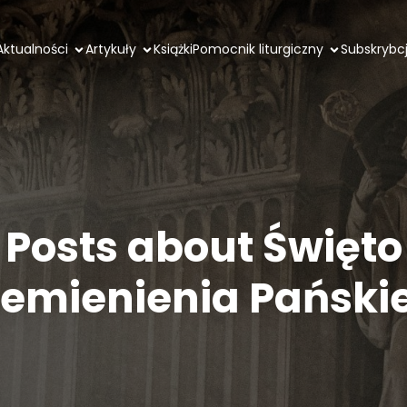
Aktualności
Artykuły
Książki
Pomocnik liturgiczny
Subskrybc
Posts about Święto
zemienienia Pański