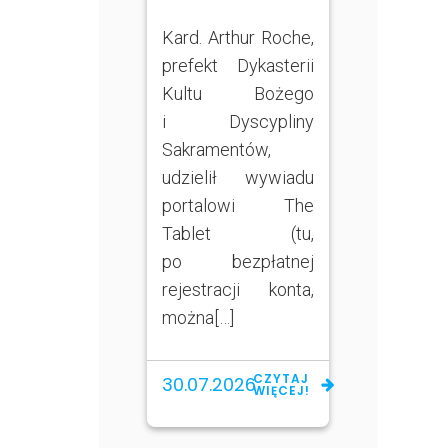
Kard. Arthur Roche,
prefekt Dykasterii
Kultu Bożego
i Dyscypliny
Sakramentów,
udzielił wywiadu
portalowi The
Tablet (tu,
po bezpłatnej
rejestracji konta,
można[…]
CZYTAJ
30.07.2026
WIĘCEJ!