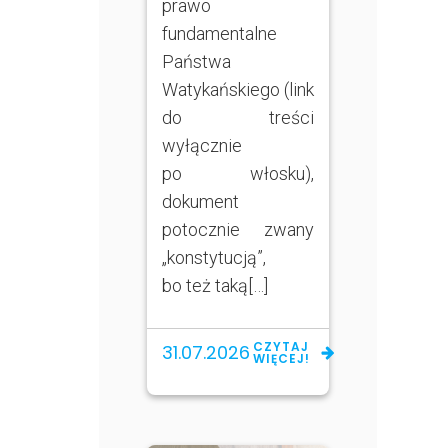
prawo
fundamentalne
Państwa
Watykańskiego (link
do treści
wyłącznie
po włosku),
dokument
potocznie zwany
„konstytucją”,
bo też taką[…]
CZYTAJ
31.07.2026
WIĘCEJ!