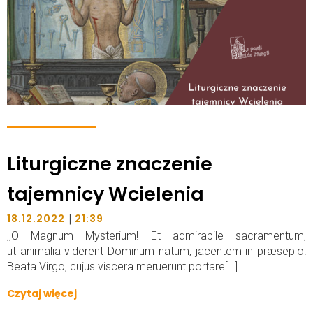
Liturgiczne znaczenie
tajemnicy Wcielenia
|
18.12.2022
21:39
,,O Magnum Mysterium! Et admirabile sacramentum,
ut animalia viderent Dominum natum, jacentem in præsepio!
Beata Virgo, cujus viscera meruerunt portare[…]
Czytaj więcej