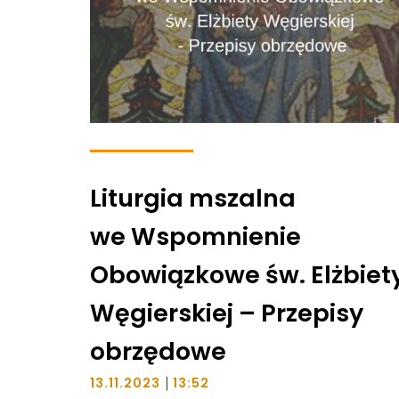
Liturgia mszalna
we Wspomnienie
Obowiązkowe św. Elżbiet
Węgierskiej – Przepisy
obrzędowe
|
13.11.2023
13:52