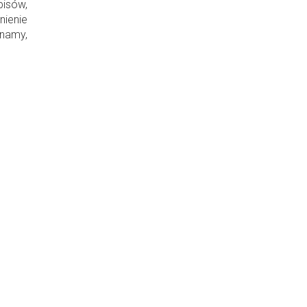
isów,
ienie
namy,