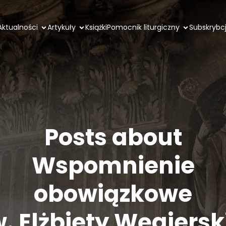
Aktualności
Artykuły
Książki
Pomocnik liturgiczny
Subskrybc
Posts about
Wspomnienie
obowiązkowe
. Elżbiety Węgiersk