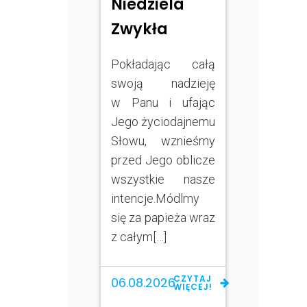
Niedziela
Zwykła
Pokładając całą
swoją nadzieję
w Panu i ufając
Jego życiodajnemu
Słowu, wznieśmy
przed Jego oblicze
wszystkie nasze
intencje.Módlmy
się za papieża wraz
z całym[…]
CZYTAJ
06.08.2026
WIĘCEJ!