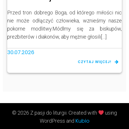
Przed tron dobrego Boga, od którego miłości nic
nie może odłączyć człowieka, wznieśmy nasze
pokorne modlitwy.Módlmy się za biskupów,
prezbiterów i diakonów, aby mężnie głosili[…]
30.07.2026
CZYTAJ WIĘCEJ!
© 2026 Z pasji do liturgii. Created with
using
Kubio
WordPress and