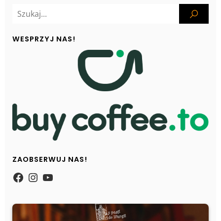
WESPRZYJ NAS!
ZAOBSERWUJ NAS!
https://www.facebook.com/Zpasjidol
Instagram
YouTube