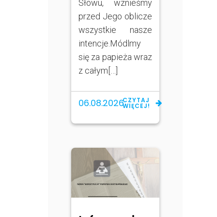
Słowu, wznieśmy
przed Jego oblicze
wszystkie nasze
intencje.Módlmy
się za papieża wraz
z całym[…]
CZYTAJ
06.08.2026
WIĘCEJ!