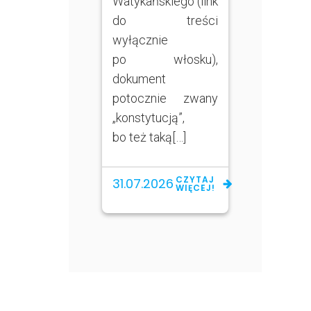
Watykańskiego (link
do treści
wyłącznie
po włosku),
dokument
potocznie zwany
„konstytucją”,
bo też taką[…]
CZYTAJ
31.07.2026
WIĘCEJ!