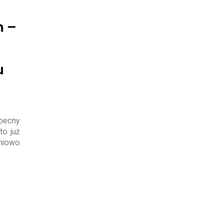
m –
u
obecny
to już
pniowo