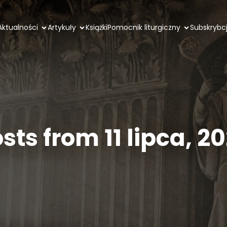
Aktualności
Artykuły
Książki
Pomocnik liturgiczny
Subskrybc
sts from 11 lipca, 2