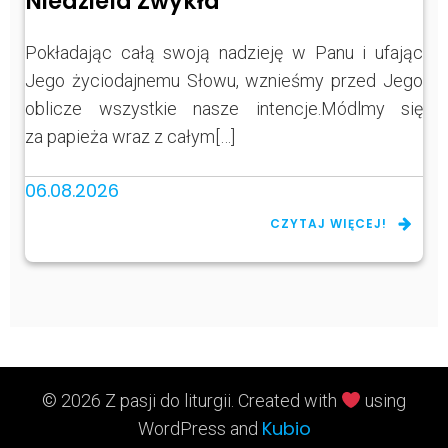
Niedziela Zwykła
Pokładając całą swoją nadzieję w Panu i ufając
Jego życiodajnemu Słowu, wznieśmy przed Jego
oblicze wszystkie nasze intencje.Módlmy się
za papieża wraz z całym[…]
06.08.2026
CZYTAJ WIĘCEJ!
© 2026 Z pasji do liturgii. Created with
using
Kubio
WordPress and