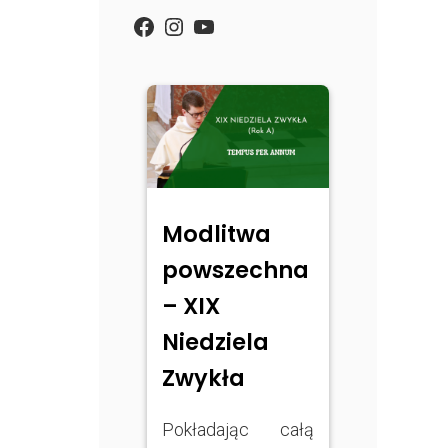
https://www.facebook.com/
Instagram
YouTube
Modlitwa
powszechna
– XIX
Niedziela
Zwykła
Pokładając całą