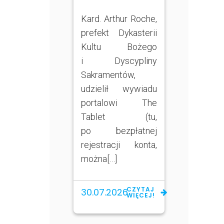
Kard. Arthur Roche,
prefekt Dykasterii
Kultu Bożego
i Dyscypliny
Sakramentów,
udzielił wywiadu
portalowi The
Tablet (tu,
po bezpłatnej
rejestracji konta,
można[…]
CZYTAJ
30.07.2026
WIĘCEJ!