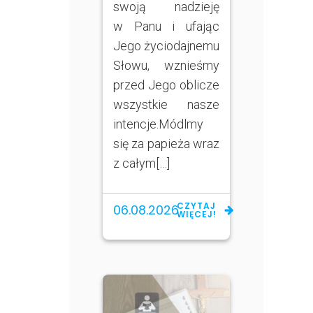
swoją nadzieję
w Panu i ufając
Jego życiodajnemu
Słowu, wznieśmy
przed Jego oblicze
wszystkie nasze
intencje.Módlmy
się za papieża wraz
z całym[…]
CZYTAJ
06.08.2026
WIĘCEJ!