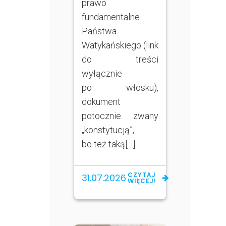
prawo
fundamentalne
Państwa
Watykańskiego (link
do treści
wyłącznie
po włosku),
dokument
potocznie zwany
„konstytucją”,
bo też taką[…]
CZYTAJ
31.07.2026
WIĘCEJ!