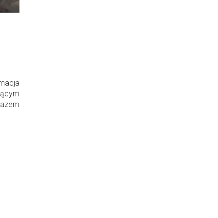
macja
zącym
razem