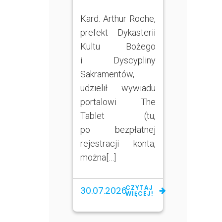
Kard. Arthur Roche,
prefekt Dykasterii
Kultu Bożego
i Dyscypliny
Sakramentów,
udzielił wywiadu
portalowi The
Tablet (tu,
po bezpłatnej
rejestracji konta,
można[…]
CZYTAJ
30.07.2026
WIĘCEJ!