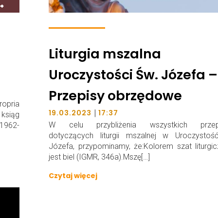
Liturgia mszalna
Uroczystości Św. Józefa –
Przepisy obrzędowe
opria
|
19.03.2023
17:37
ksiąg
W celu przybliżenia wszystkich przep
1962-
dotyczących liturgii mszalnej w Uroczystoś
Józefa, przypominamy, że:Kolorem szat liturgi
jest biel (IGMR, 346a).Mszę[…]
Czytaj więcej