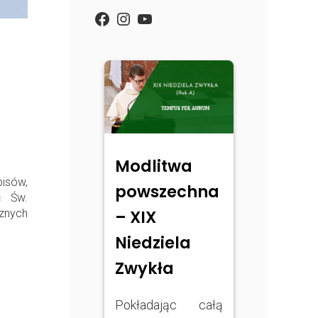
https://www.facebook.com/
Instagram
YouTube
Modlitwa
isów,
powszechna
ć Św.
– XIX
cznych
Niedziela
Zwykła
Pokładając całą