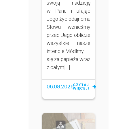
swoją nadzieję
w Panu i ufając
Jego życiodajnemu
Słowu, wznieśmy
przed Jego oblicze
wszystkie nasze
intencje.Módlmy
się za papieża wraz
z całym[…]
CZYTAJ
06.08.2026
WIĘCEJ!