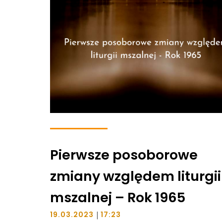
Pierwsze posoborowe
zmiany względem liturgii
mszalnej – Rok 1965
|
19.03.2023
17:23