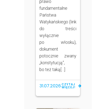
prawo
fundamentalne
Państwa
Watykańskiego (link
do treści
wyłącznie
po włosku),
dokument
potocznie zwany
„konstytucją”,
bo też taką[…]
CZYTAJ
31.07.2026
WIĘCEJ!