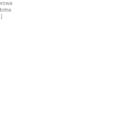
borowa
totna.
]