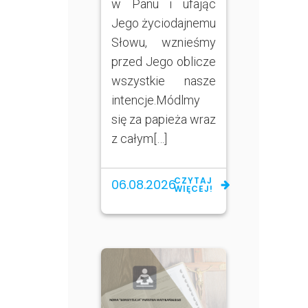
w Panu i ufając
Jego życiodajnemu
Słowu, wznieśmy
przed Jego oblicze
wszystkie nasze
intencje.Módlmy
się za papieża wraz
z całym[…]
CZYTAJ
06.08.2026
WIĘCEJ!