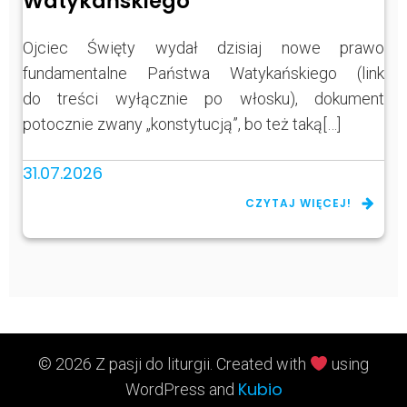
Watykańskiego
Ojciec Święty wydał dzisiaj nowe prawo
fundamentalne Państwa Watykańskiego (link
do treści wyłącznie po włosku), dokument
potocznie zwany „konstytucją”, bo też taką[…]
31.07.2026
CZYTAJ WIĘCEJ!
© 2026 Z pasji do liturgii. Created with
using
Kubio
WordPress and