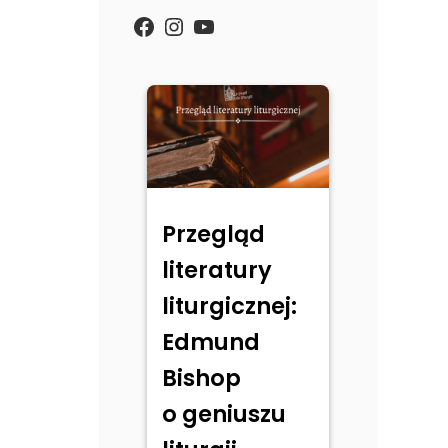
https://www.facebook.com/
Instagram
YouTube
Przegląd
literatury
liturgicznej:
Edmund
Bishop
o geniuszu