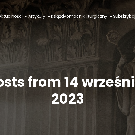
Aktualności
Artykuły
Książki
Pomocnik liturgiczny
Subskrybc
osts from 14 wrześni
2023