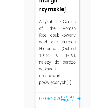
liturgii
rzymskiej
Artykuł The Genius
of the Roman
Rite, opublikowany
w zbiorze Liturgica
Historica (Oxford
1918, s. 1-19),
należy do bardzo
ważnych
opracowań
poświęconych[…]
CZYTAJ
07.08.2026
WIĘCEJ!