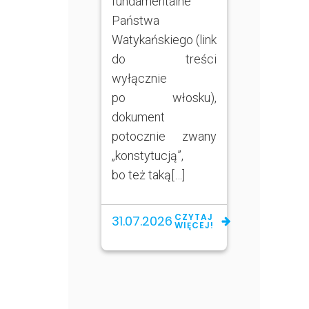
fundamentalne
Państwa
Watykańskiego (link
do treści
wyłącznie
po włosku),
dokument
potocznie zwany
„konstytucją”,
bo też taką[…]
CZYTAJ
31.07.2026
WIĘCEJ!