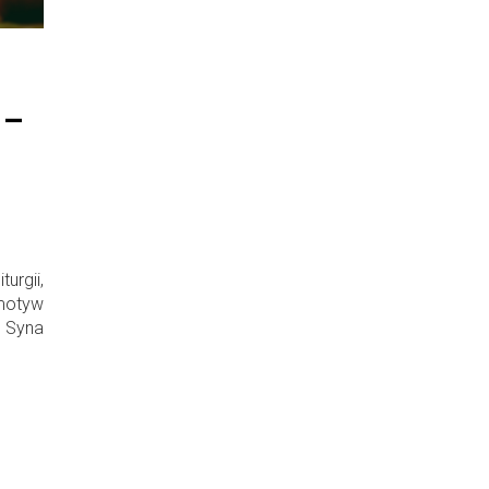
 –
rgii,
otyw
 Syna