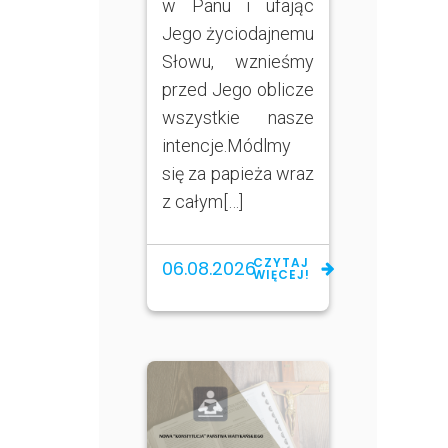
w Panu i ufając
Jego życiodajnemu
Słowu, wznieśmy
przed Jego oblicze
wszystkie nasze
intencje.Módlmy
się za papieża wraz
z całym[…]
CZYTAJ
06.08.2026
WIĘCEJ!