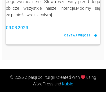
Jego życiodajnemu Słowu, wznieśmy przed Jego
oblicze wszystkie nasze intencje.Módlmy się
za papieża wraz z całym[…]
06.08.2026
CZYTAJ WIĘCEJ!
© 2026 Z pasji do liturgii. Created with
using
Kubio
WordPress and