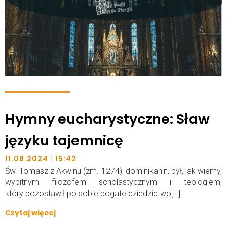
Hymny eucharystyczne: Sław
języku tajemnicę
|
11.08.2024
15:42
Św. Tomasz z Akwinu (zm. 1274), dominikanin, był, jak wiemy,
wybitnym filozofem scholastycznym i teologiem,
który pozostawił po sobie bogate dziedzictwo[…]
Czytaj więcej