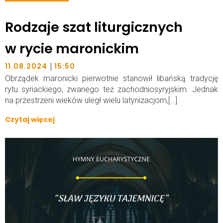
Rodzaje szat liturgicznych
w rycie maronickim
|
11.08.2024
15:50
Obrządek maronicki pierwotnie stanowił libańską tradycję
rytu syriackiego, zwanego też zachodniosyryjskim. Jednak
na przestrzeni wieków uległ wielu latynizacjom,[…]
Czytaj więcej