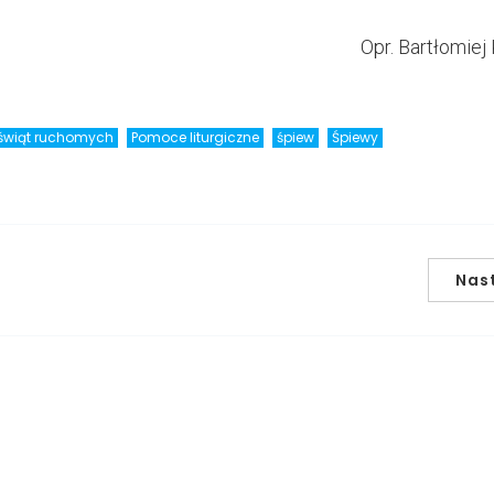
Opr. Bartłomiej
 świąt ruchomych
Pomoce liturgiczne
śpiew
Śpiewy
Nas