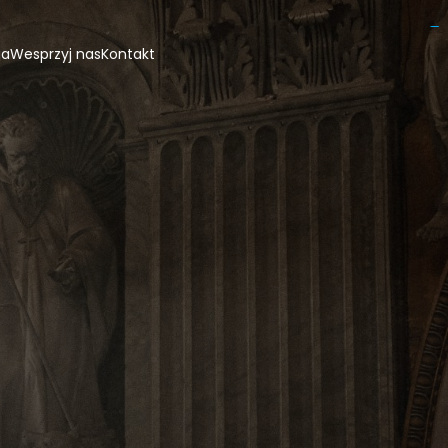
link toto togel
slot online
slot gacor
link togel
slot gacor
link togel
situs gacor
situs togel
slot gacor
link togel
link togel
slot gacor
togel resmi
situs togel
link togel
jacktoto
jacktoto
toto togel
toto togel
link slot
jacktoto
jacktoto
kawi898
jacktoto
toto togel
kawi898
jacktoto
toto togel
situs slot
togel 4d
jacktoto
jacktoto
toto togel
jacktoto
jacktoto
jacktoto
situs toto
toto slot
toto slot
situs toto
toto slot
situs toto
togel
toto
toto
toto
ja
Wesprzyj nas
Kontakt