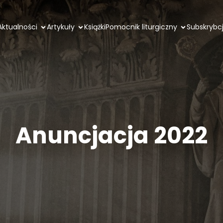
Aktualności
Artykuły
Książki
Pomocnik liturgiczny
Subskrybc
Anuncjacja 2022