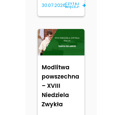
CZYTAJ
30.07.2026
WIĘCEJ!
Modlitwa
powszechna
– XVIII
Niedziela
Zwykła