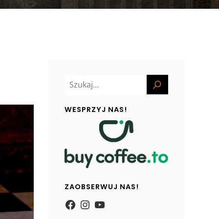
WESPRZYJ NAS!
ZAOBSERWUJ NAS!
https://www.facebook.com/
Instagram
YouTube