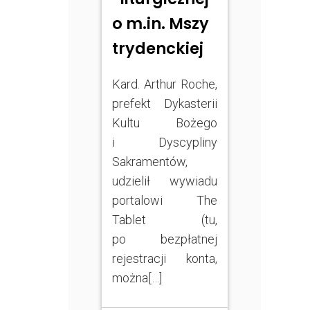
o m.in. Mszy
trydenckiej
Kard. Arthur Roche,
prefekt Dykasterii
Kultu Bożego
i Dyscypliny
Sakramentów,
udzielił wywiadu
portalowi The
Tablet (tu,
po bezpłatnej
rejestracji konta,
można[…]