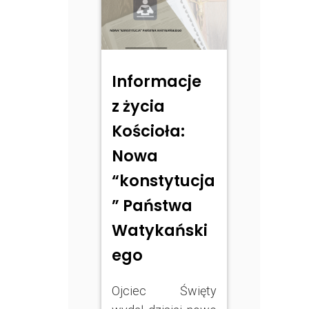
Informacje
z życia
Kościoła:
Nowa
“konstytucja
” Państwa
Watykański
ego
Ojciec Święty