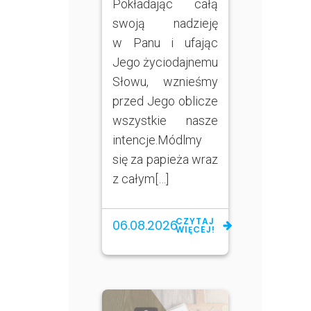
Pokładając całą
swoją nadzieję
w Panu i ufając
Jego życiodajnemu
Słowu, wznieśmy
przed Jego oblicze
wszystkie nasze
intencje.Módlmy
się za papieża wraz
z całym[…]
CZYTAJ
06.08.2026
WIĘCEJ!