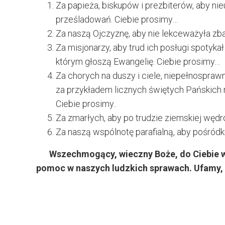
Za papieża, biskupów i prezbiterów, aby ni
prześladowań. Ciebie prosimy…
Za naszą Ojczyznę, aby nie lekceważyła zba
Za misjonarzy, aby trud ich posługi spotyka
którym głoszą Ewangelię. Ciebie prosimy…
Za chorych na duszy i ciele, niepełnospraw
za przykładem licznych świętych Pańskich n
Ciebie prosimy..
Za zmarłych, aby po trudzie ziemskiej wędr
Za naszą wspólnotę parafialną, aby pośródk
Wszechmogący, wieczny Boże, do Ciebie w
pomoc w naszych ludzkich sprawach. Ufamy, 