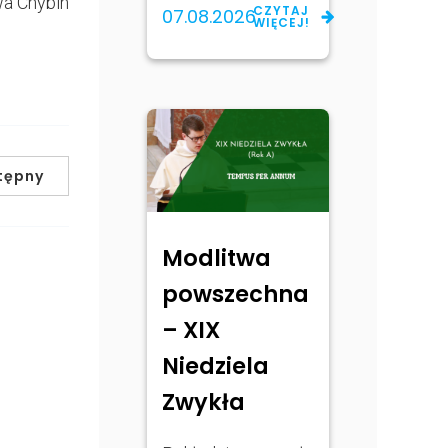
wa Chybin
CZYTAJ
07.08.2026
WIĘCEJ!
tępny
Modlitwa
powszechna
– XIX
Niedziela
Zwykła