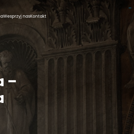
bandar togel
togel resmi
slot gacor
situs slot
toto togel
slot resmi
toto togel
jacktoto
jacktoto
jacktoto
jacktoto
jacktoto
situs slot
kawi898
situs slot
slot resmi
link slot
toto togel
jacktoto
jacktoto
kawi898
toto togel
situs slot
slot resmi
rimbatoto
situs toto
situs toto
situs toto
situs toto
kawijitu
rtp slot
togel
ja
Wesprzyj nas
Kontakt
a –
a