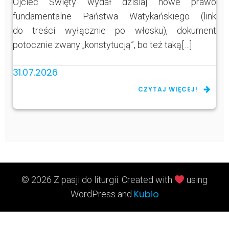
Ojciec Święty wydał dzisiaj nowe prawo
fundamentalne Państwa Watykańskiego (link
do treści wyłącznie po włosku), dokument
potocznie zwany „konstytucją”, bo też taką[…]
31.07.2026
CZYTAJ WIĘCEJ!
© 2026 Z pasji do liturgii. Created with
using
Kubio
WordPress and