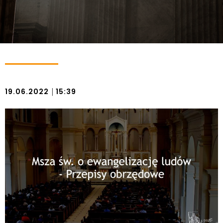
|
19.06.2022
15:39