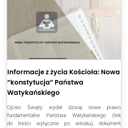
Informacje z życia Kościoła: Nowa
“konstytucja” Państwa
Watykańskiego
Ojciec Święty wydał dzisiaj nowe prawo
fundamentalne Państwa Watykańskiego (link
do treści wyłącznie po włosku), dokument