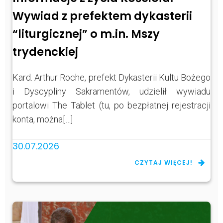
Wywiad z prefektem dykasterii
“liturgicznej” o m.in. Mszy
trydenckiej
Kard. Arthur Roche, prefekt Dykasterii Kultu Bożego
i Dyscypliny Sakramentów, udzielił wywiadu
portalowi The Tablet (tu, po bezpłatnej rejestracji
konta, można[…]
30.07.2026
CZYTAJ WIĘCEJ!