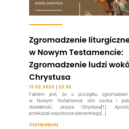
Zgromadzenie liturgiczn
w Nowym Testamencie:
Zgromadzenie ludzi wokó
Chrystusa
|
13.02.2023
23:36
Faktem jest, że u początku zgromadzeń
w Nowym Testamencie stoi osoba i publ
działalność Jezusa Chrystusa[1]. Aposto
przekazali wspólnocie pierwotnego[…]
Czytaj więcej