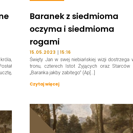
zne
Baranek z siedmioma
oczyma i siedmioma
rogami
|
15.05.2023
15:16
róla,
Święty Jan w swej niebiańskiej wizji dostrzega
Posłał
tronu, czterech Istot Żyjących oraz Starców 
ucztę,
„Baranka jakby zabitego” (Ap[…]
Czytaj więcej