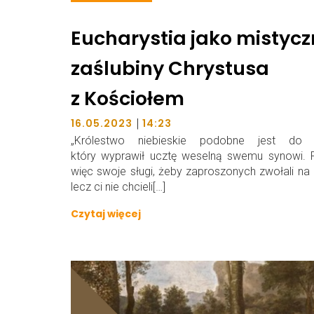
Eucharystia jako mistyc
zaślubiny Chrystusa
z Kościołem
|
16.05.2023
14:23
„Królestwo niebieskie podobne jest do k
który wyprawił ucztę weselną swemu synowi. 
więc swoje sługi, żeby zaproszonych zwołali na 
lecz ci nie chcieli[…]
Czytaj więcej