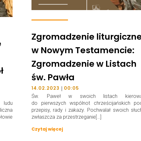
Zgromadzenie liturgiczn
e
w Nowym Testamencie:
Zgromadzenie w Listach
ł
św. Pawła
|
14.02.2023
00:05
Św. Paweł w swoich listach kierowa
 ludu
do pierwszych wspólnot chrześcijańskich po
iczna
przepisy, rady i zakazy. Pochwalał swoich słu
łowie
zwłaszcza za przestrzeganie[…]
Czytaj więcej