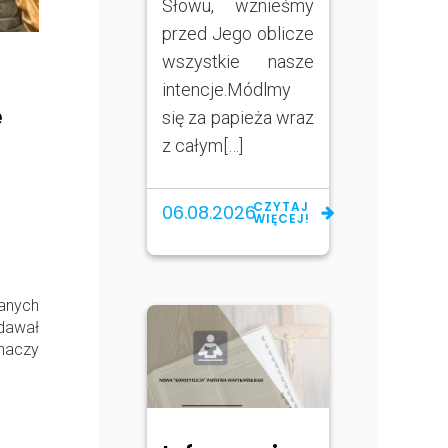
Słowu, wznieśmy
przed Jego oblicze
wszystkie nasze
intencje.Módlmy
e
się za papieża wraz
z całym[…]
CZYTAJ
06.08.2026
WIĘCEJ!
nych
dawał
chaczy