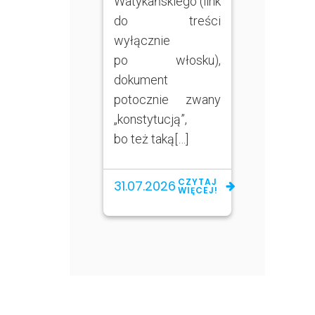
Watykańskiego (link
do treści
wyłącznie
po włosku),
dokument
potocznie zwany
„konstytucją”,
bo też taką[…]
CZYTAJ
31.07.2026
WIĘCEJ!