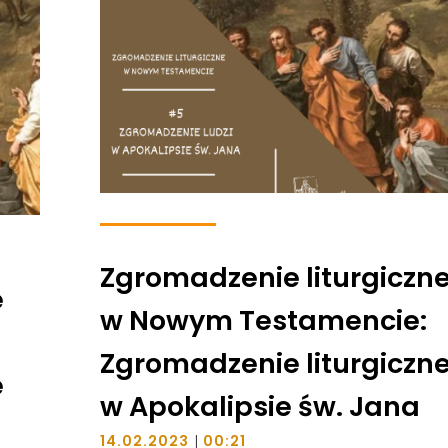
Zgromadzenie liturgiczn
e
w Nowym Testamencie:
Zgromadzenie liturgiczn
e
w Apokalipsie św. Jana
|
14.02.2023
00:21