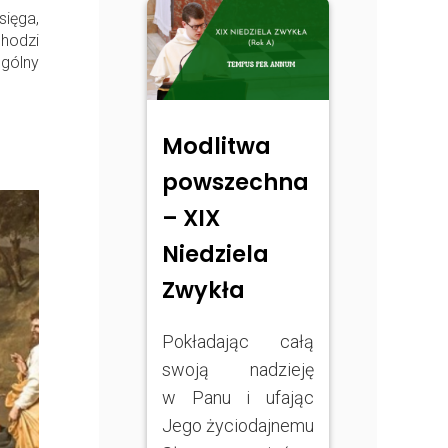
ęga,
hodzi
gólny
Modlitwa
powszechna
– XIX
Niedziela
Zwykła
Pokładając całą
swoją nadzieję
w Panu i ufając
Jego życiodajnemu