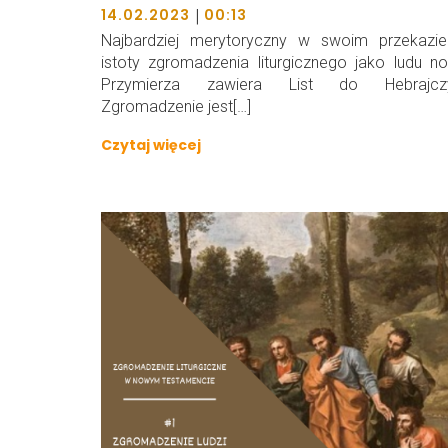
|
14.02.2023
00:13
Najbardziej merytoryczny w swoim przekazie
istoty zgromadzenia liturgicznego jako ludu 
Przymierza zawiera List do Hebrajcz
Zgromadzenie jest[…]
Czytaj więcej