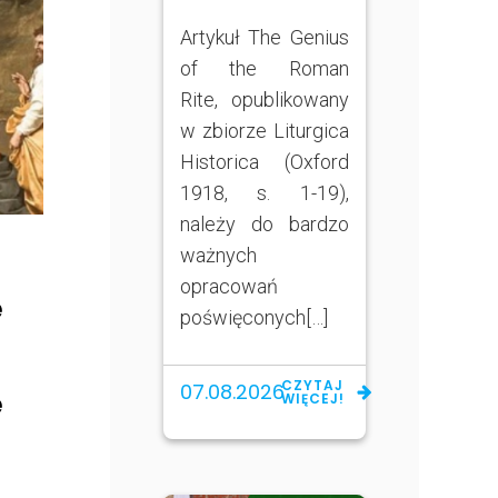
Artykuł The Genius
of the Roman
Rite, opublikowany
w zbiorze Liturgica
Historica (Oxford
1918, s. 1-19),
należy do bardzo
ważnych
opracowań
e
poświęconych[…]
CZYTAJ
07.08.2026
e
WIĘCEJ!