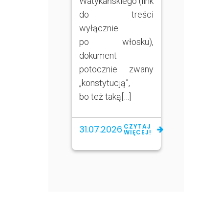
Watykańskiego (link
do treści
wyłącznie
po włosku),
dokument
potocznie zwany
„konstytucją”,
bo też taką[…]
CZYTAJ
31.07.2026
WIĘCEJ!