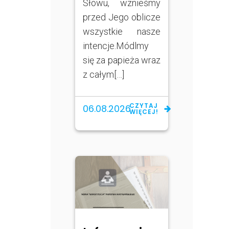
Słowu, wznieśmy
przed Jego oblicze
wszystkie nasze
intencje.Módlmy
się za papieża wraz
z całym[…]
CZYTAJ
06.08.2026
WIĘCEJ!