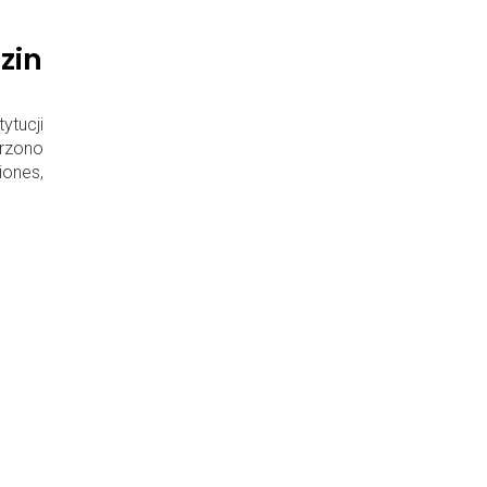
zin
tucji
rzono
iones,