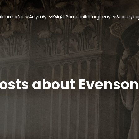
Aktualności
Artykuły
Książki
Pomocnik liturgiczny
Subskrybc
osts about Evenso